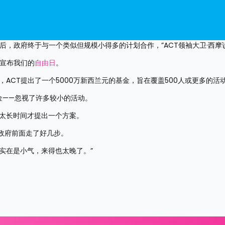
后，政府终于与一个类似但规模小得多的计划合作，”ACT领袖大卫·西摩
并宣布我们的
自由日
。
ACT提出了一个5000万新西兰元的基金，旨在覆盖500人或更多的活
金——忽视了许多较小的活动。
了太长时间才提出一个方案。
T在政府前面走了好几步。
实在是小气，来得也太晚了。”