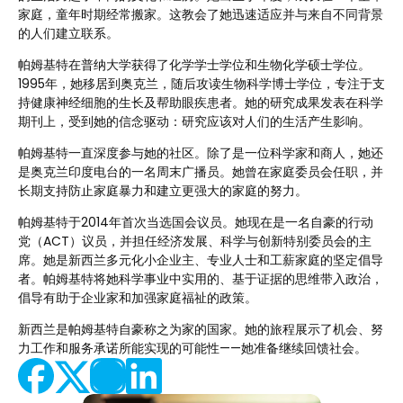
家庭，童年时期经常搬家。这教会了她迅速适应并与来自不同背景
的人们建立联系。
帕姆基特在普纳大学获得了化学学士学位和生物化学硕士学位。
1995年，她移居到奥克兰，随后攻读生物科学博士学位，专注于支
持健康神经细胞的生长及帮助眼疾患者。她的研究成果发表在科学
期刊上，受到她的信念驱动：研究应该对人们的生活产生影响。
帕姆基特一直深度参与她的社区。除了是一位科学家和商人，她还
是奥克兰印度电台的一名周末广播员。她曾在家庭委员会任职，并
长期支持防止家庭暴力和建立更强大的家庭的努力。
帕姆基特于2014年首次当选国会议员。她现在是一名自豪的行动
党（ACT）议员，并担任经济发展、科学与创新特别委员会的主
席。她是新西兰多元化小企业主、专业人士和工薪家庭的坚定倡导
者。帕姆基特将她科学事业中实用的、基于证据的思维带入政治，
倡导有助于企业家和加强家庭福祉的政策。
新西兰是帕姆基特自豪称之为家的国家。她的旅程展示了机会、努
力工作和服务承诺所能实现的可能性——她准备继续回馈社会。