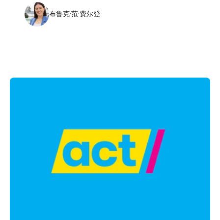
布鲁克·范·费尔登