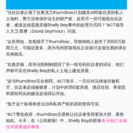
“当抗议者占领了在奥克兰Ihumātao计划建造480套住房的私人
土地时，警方没有保护业主的财产权，反而尽一切可能迎合抗议
者，难道这就是惠灵顿Shelly Bay事件的处理方式吗？”ACT领导
人大卫·西摩（David Seymour）问道。
“众所周知，首相插手了Ihumātao，导致纳税人损失了3000万新
西兰元，可能还更多，因为毛利部落现在正在探讨这项交易的潜在
先例效应。
“在惠灵顿，高等法院刚刚驳回了另一组毛利抗议者的诉讼，他们
声称不应在Shelly Bay的私人土地上建造房屋。
“这与Ihumātao完全相同。ACT表示，一旦任何法律途径被耗
尽，抗议者必须被驱逐，计划中的350套房屋、酒店住宿、养老院
和渡轮码头的建设必须得以开始。
“低于这个标准将使法治和私有产权的原则变得可笑。
“ACT警告政府，Ihumātao交易将让抗议者变得更加大胆，果然
如此。今天，在《公民邮报》中，Shelly Bay的群体
表示他们‘会做
任何需要做的事情。’