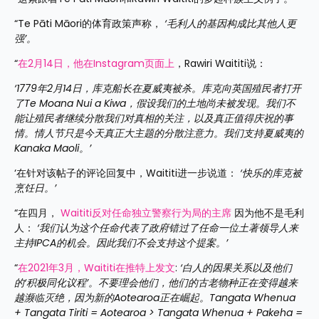
“Te Pāti Māori的体育政策声称， 
‘毛利人的基因构成比其他人更
强’。
“
在2月14日，他在Instagram页面上
，Rawiri Waititi说：
‘1779年2月14日，库克船长在夏威夷被杀。库克向英国殖民者打开
了Te Moana Nui a Kiwa，假设我们的土地尚未被发现。我们不
能让殖民者继续分散我们对真相的关注，以及真正值得庆祝的事
情。情人节只是今天真正大主题的分散注意力。我们支持夏威夷的
Kanaka Maoli。’
‘在针对该帖子的评论回复中，Waititi进一步说道： 
‘快乐的库克被
烹饪日。’
“在四月， 
Waititi反对任命独立警察行为局的主席
 因为他不是毛利
人： 
‘我们认为这个任命代表了政府错过了任命一位土著领导人来
主持IPCA的机会。因此我们不会支持这个提案。’
“
在2021年3月，Waititi在推特上发文
: 
‘白人的因果关系以及他们
的‘积极同化议程’。不要理会他们，他们的古老物种正在变得越来
越濒临灭绝，因为新的Aotearoa正在崛起。Tangata Whenua 
+ Tangata Tiriti = Aotearoa > Tangata Whenua + Pakeha = 