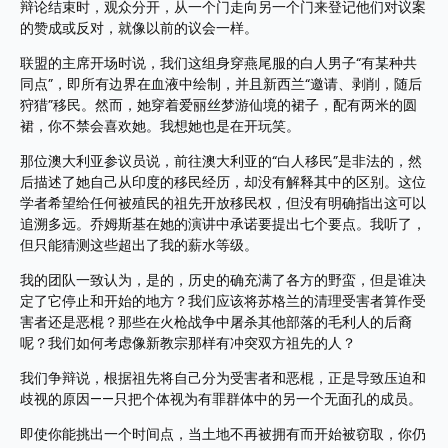
辩论结束时，观众分开，从一个门走向另一个门来登记他们对议案
的赞成或反对，就像以前的议会一样。
联盟的主席开场时说，我们这组身穿燕尾服的白人男子“有某种共
同点”，即所有边界在血液中绘制，并且新西兰“邀请、剥削，随后
狩猎”移民。然而，她穿着爱丽丝梦游仙境的裙子，配有两米的圆
裙，你不禁会喜欢她。我想她也是在开玩笑。
那位澳大利亚参议员说，前往澳大利亚的“白人移民”是非法的，然
后描述了她自己从印度的移民经历，却没有解释其中的区别。这位
学者希望给任何被殖民的祖先开放移民权，但没有明确指出这可以
追溯多远。乔姆斯基在她的演讲中承诺要提出七个要点。我听了，
但只能猜测这些超出了我的薪水等级。
我的团队一致认为，是的，历史的确充满了各方的野蛮，但是谁决
定了它停止和开始的地方？我们应该将苏格兰的清理受害者算作受
害者还是恶棍？那些在火枪战争中屠杀其他部落的毛利人的后裔
呢？我们如何考虑像新教宗那样有冲突双方祖先的人？
我们争辩说，根据祖先将自己分为受害者和恶棍，正是导致压迫和
歧视的原因——只把个体视为有罪群体中的另一个无面孔的成员。
即使你能挑出一个时间点，当土地不再被拥有而开始被窃取，你仍