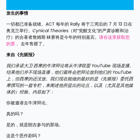
发生的事情
一切都已准备就绪。ACT 每年的 Rally 将于三周后的 7 月 13 日在
奥克兰举行。
Cynical Theories
（对“觉醒文化”的严肃诊断和治
疗）的合著者詹姆斯·林赛将是今年的特别嘉宾。
请在这里获取您
的票，
 去年售罄了。
来自《先驱报》
我们承诺大卫·西摩的牛津辩论将从牛津联盟 YouTube 现场直播。
结果他们并不现场直播，他们最终会把辩论放到他们的 YouTube 
上，但西摩的还没放。我们现在能做的最好的是《先驱报》委托西
摩撰写的一篇专栏，来阐述他所提出的论点，以及（尤其是其他媒
体的）经验。内容如下：
你被邀请去牛津辩论。
真的吗？
是的，就是朗吉参与的那场。
这是个恶作剧吗？