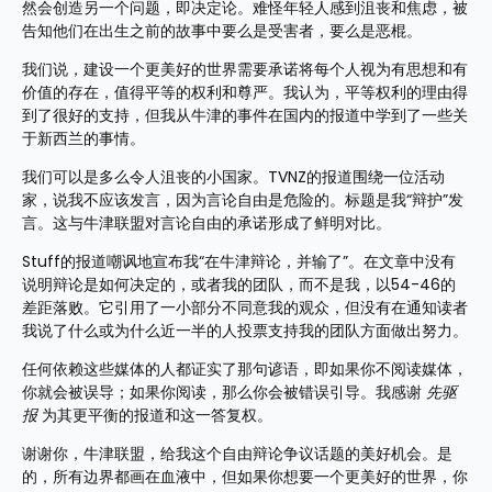
然会创造另一个问题，即决定论。难怪年轻人感到沮丧和焦虑，被
告知他们在出生之前的故事中要么是受害者，要么是恶棍。
我们说，建设一个更美好的世界需要承诺将每个人视为有思想和有
价值的存在，值得平等的权利和尊严。我认为，平等权利的理由得
到了很好的支持，但我从牛津的事件在国内的报道中学到了一些关
于新西兰的事情。
我们可以是多么令人沮丧的小国家。TVNZ的报道围绕一位活动
家，说我不应该发言，因为言论自由是危险的。标题是我“辩护”发
言。这与牛津联盟对言论自由的承诺形成了鲜明对比。
Stuff的报道嘲讽地宣布我“在牛津辩论，并输了”。在文章中没有
说明辩论是如何决定的，或者我的团队，而不是我，以54-46的
差距落败。它引用了一小部分不同意我的观众，但没有在通知读者
我说了什么或为什么近一半的人投票支持我的团队方面做出努力。
任何依赖这些媒体的人都证实了那句谚语，即如果你不阅读媒体，
你就会被误导；如果你阅读，那么你会被错误引导。我感谢 
先驱
报
 为其更平衡的报道和这一答复权。
谢谢你，牛津联盟，给我这个自由辩论争议话题的美好机会。是
的，所有边界都画在血液中，但如果你想要一个更美好的世界，你