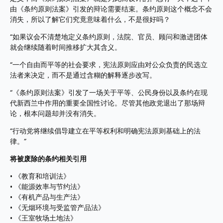
由《条约原则法案》引发的辩论需要结束。条约原则这个概念不会
消失，所以了解它们究竟意味着什么，不是很好吗？
“如果议会不清楚地定义条约原则，法院、官员、顾问和激进团体
就会继续随着时间推移扩大其含义。
“一个自由而平等的社会要求，宪法原则应由对公众负责的民选立
法者来决定，而不是通过含糊的解释逐步改写。
“《条约原则法案》引发了一场关于平等、公民身份以及条约在现
代新西兰中作用的重要全国性讨论。尽管其他政党退出了那场辩
论，根本问题却并没有消失。
“行动党将继续倡导建立在平等权利和明确宪法原则基础上的法
律。”
将被废除的条约相关引用
•⁠ ⁠《教育和培训法》 
•⁠ ⁠《能源效率与节约法》 
•⁠ ⁠《有机产品与生产法》 
•⁠ ⁠《无烟环境与受监管产品法》 
•⁠ ⁠《王室牧场土地法》 