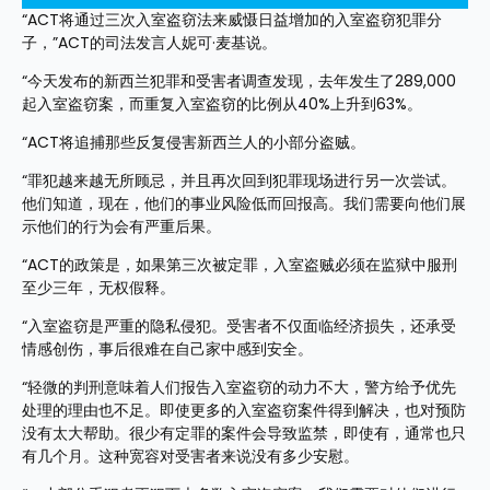
“ACT将通过三次入室盗窃法来威慑日益增加的入室盗窃犯罪分
子，”ACT的司法发言人妮可·麦基说。
“今天发布的新西兰犯罪和受害者调查发现，去年发生了289,000
起入室盗窃案，而重复入室盗窃的比例从40%上升到63%。
“ACT将追捕那些反复侵害新西兰人的小部分盗贼。
“罪犯越来越无所顾忌，并且再次回到犯罪现场进行另一次尝试。
他们知道，现在，他们的事业风险低而回报高。我们需要向他们展
示他们的行为会有严重后果。
“ACT的政策是，如果第三次被定罪，入室盗贼必须在监狱中服刑
至少三年，无权假释。
“入室盗窃是严重的隐私侵犯。受害者不仅面临经济损失，还承受
情感创伤，事后很难在自己家中感到安全。
“轻微的判刑意味着人们报告入室盗窃的动力不大，警方给予优先
处理的理由也不足。即使更多的入室盗窃案件得到解决，也对预防
没有太大帮助。很少有定罪的案件会导致监禁，即使有，通常也只
有几个月。这种宽容对受害者来说没有多少安慰。