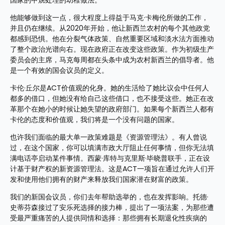
国家的甲烷处理的幼稚做法。
他能够做到这一点，很大程度上得益于马克·卡梅伦所做的工作，
并且仍在继续。从2020年开始，他让新西兰农村的每个其他政党
都感到恐惧。他在分裂气体政策、自然重要区域和淡水法方面推动
了整个政治光谱向右。现在政府正在改变这些政策。作为初级生产
委员会的主席，马克每周都在头条中成为农村新西兰的倡导者。他
是一个有效的国会议员的定义。
卡伦·丘尔是ACT价值观的化身。她的生活给了她比议会中任何人
都多的借口，但她没有给自己这些借口，也不接受这些。她正在改
革那个在她小的时候让她失望的政府部门。如果每个新西兰人都有
卡伦的态度和价值观，我们将是一个没有问题的国家。
也许我们面临的最大单一政策难题是《资源管理法》。有人曾说
过，在这个国家，你可以填满市政大厅阻止任何事情，但你无法填
满电话亭启动某件事情。西蒙·库特与克里斯·毕晓普联手，正在设
计基于财产权的新资源管理法。这是ACT一项旨在通过允许人们开
发和使用他们拥有的财产来释放我们国家潜在财富的政策。
我们的新国会议员，你们去年帮助选举的，也在发挥影响。托德·
史蒂芬森接过了安乐死选择的接力棒，提出了一项法案，为那些遭
受最严重痛苦的人提供同情和选择：那些拥有长期退化性疾病的