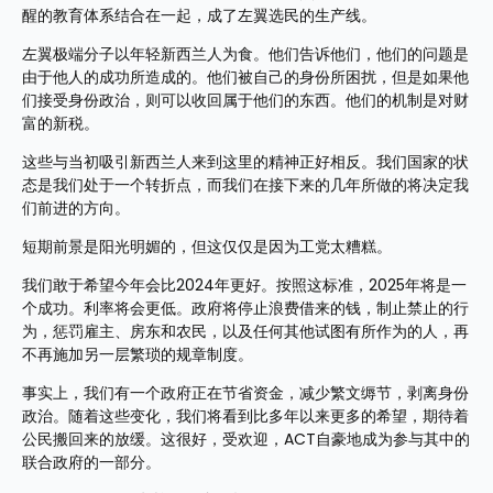
醒的教育体系结合在一起，成了左翼选民的生产线。
左翼极端分子以年轻新西兰人为食。他们告诉他们，他们的问题是
由于他人的成功所造成的。他们被自己的身份所困扰，但是如果他
们接受身份政治，则可以收回属于他们的东西。他们的机制是对财
富的新税。
这些与当初吸引新西兰人来到这里的精神正好相反。我们国家的状
态是我们处于一个转折点，而我们在接下来的几年所做的将决定我
们前进的方向。
短期前景是阳光明媚的，但这仅仅是因为工党太糟糕。
我们敢于希望今年会比2024年更好。按照这标准，2025年将是一
个成功。利率将会更低。政府将停止浪费借来的钱，制止禁止的行
为，惩罚雇主、房东和农民，以及任何其他试图有所作为的人，再
不再施加另一层繁琐的规章制度。
事实上，我们有一个政府正在节省资金，减少繁文缛节，剥离身份
政治。随着这些变化，我们将看到比多年以来更多的希望，期待着
公民搬回来的放缓。这很好，受欢迎，ACT自豪地成为参与其中的
联合政府的一部分。