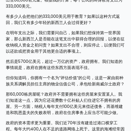
出生60,000名儿童。根据我的计算，每个公民的终身教育支出为
333,000美元。
有多少人会把他们的333,000美元用于教育？如果以这种方式返
回，我们又有多少年轻的新西兰人会过得更好？
在明年支出之际，我们需要问自己，如果我们想保持第一世界国
家，那么新西兰人是否能在这笔支出中获得合理的回报，以便在征
收纳税人资金之初问责？如果支出不合理，则应停止，以便我们可
以还款或把资金用于其他更合适的事项上。
然后是5700亿美元，超过一万亿的资产，政府拥有。我们知道的
事情就是，政府在拥有这些东西方面表现不佳。
但你知道吗，你拥有一个名为“评估价值”的公司，这是一家由前种
族关系调解员担任主席的物业估值公司，承包给新南威尔士政府？
那60,000栋房屋呢？政府并不需要拥有这些房屋来安置某人。我
们知道这一点，因为它还花费数十亿补贴人们住进它不拥有的房
屋。另一方面，纳税人每年支付100亿美元来偿还债务，而基维建
造和凯恩盖夫的失败表明，政府在住房事务上应当尽可能少做。
政府的资本需求更为重要。我们近70年没有建造过港口横穿工
程。每年大约400人在不足的道路网络上死于。这里的海滩经常因