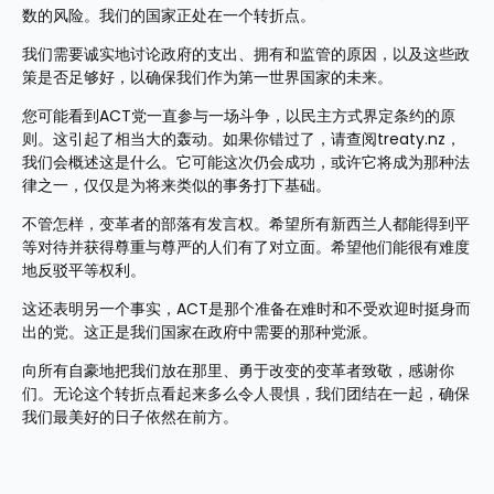
数的风险。我们的国家正处在一个转折点。
我们需要诚实地讨论政府的支出、拥有和监管的原因，以及这些政
策是否足够好，以确保我们作为第一世界国家的未来。
您可能看到ACT党一直参与一场斗争，以民主方式界定条约的原
则。这引起了相当大的轰动。如果你错过了，请查阅treaty.nz，
我们会概述这是什么。它可能这次仍会成功，或许它将成为那种法
律之一，仅仅是为将来类似的事务打下基础。
不管怎样，变革者的部落有发言权。希望所有新西兰人都能得到平
等对待并获得尊重与尊严的人们有了对立面。希望他们能很有难度
地反驳平等权利。
这还表明另一个事实，ACT是那个准备在难时和不受欢迎时挺身而
出的党。这正是我们国家在政府中需要的那种党派。
向所有自豪地把我们放在那里、勇于改变的变革者致敬，感谢你
们。无论这个转折点看起来多么令人畏惧，我们团结在一起，确保
我们最美好的日子依然在前方。