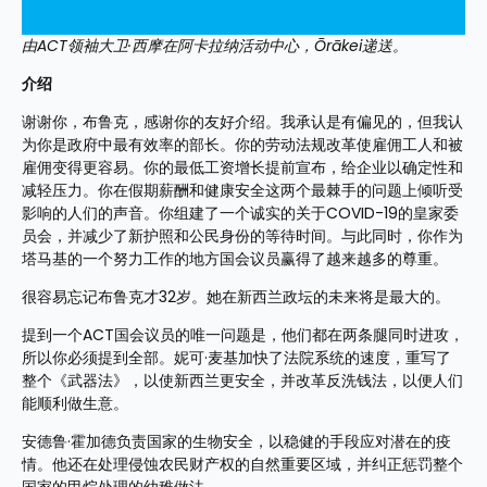
由ACT领袖大卫·西摩在阿卡拉纳活动中心，Ōrākei递送。
介绍
谢谢你，布鲁克，感谢你的友好介绍。我承认是有偏见的，但我认
为你是政府中最有效率的部长。你的劳动法规改革使雇佣工人和被
雇佣变得更容易。你的最低工资增长提前宣布，给企业以确定性和
减轻压力。你在假期薪酬和健康安全这两个最棘手的问题上倾听受
影响的人们的声音。你组建了一个诚实的关于COVID-19的皇家委
员会，并减少了新护照和公民身份的等待时间。与此同时，你作为
塔马基的一个努力工作的地方国会议员赢得了越来越多的尊重。
很容易忘记布鲁克才32岁。她在新西兰政坛的未来将是最大的。
提到一个ACT国会议员的唯一问题是，他们都在两条腿同时进攻，
所以你必须提到全部。妮可·麦基加快了法院系统的速度，重写了
整个《武器法》，以使新西兰更安全，并改革反洗钱法，以便人们
能顺利做生意。
安德鲁·霍加德负责国家的生物安全，以稳健的手段应对潜在的疫
情。他还在处理侵蚀农民财产权的自然重要区域，并纠正惩罚整个