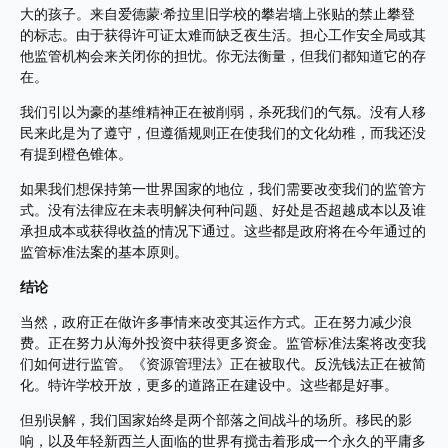
大的孩子。来自爱德蒙·希拉里旧学校的攀岩墙上张贴的禁止攀登
的标志。由于获得许可证太难而缺乏夜生活。担心工作安全局或其
他监管机构会来关闭你的担忧。你无法衡量，但我们都知道它的存
在。
我们引以为豪的基维精神正在被削弱，杀死我们的气氛。没有人移
民来此是为了遵守，但遵循规则正在使我们的文化幼稚，而我还没
有提到橙色锥体。
如果我们想保持第一世界国家的地位，我们需要改变我们的监管方
式。没有法律应在未表明解决何种问题、好处是否超越成本以及谁
承担成本或获得收益的情况下通过。这些都是政府将在今年通过的
监管标准法案的基本原则。
结论
当然，政府正在做许多事情来改变其运作方式。正在努力减少浪
费。正在努力从海外投资中获得更多资金。监管标准法案将改变我
们如何进行监管。《资源管理法》正在被取代。反洗钱法正在被简
化。特许学校开放，更多的道路正在建设中。这些都是好事。
但别误解，我们国家始终是两个部落之间战斗的场所。移民的影
响，以及年轻新西兰人面临的世界有搅击着形成一个永久的平庸多