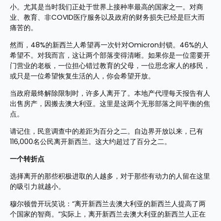
小。尤其是当时我们正处于世界上接种率最高的国家之一。对商
业、教育、非COVID医疗服务以及政府的财务损失已经是巨大而
痛苦的。
然而，48%的新西兰人希望再一次针对Omicron封锁。46%的人
希望不。对我而言，这让两个部落变得清晰。如果你是一位需要开
门营业的老板，一位担心错过教育的父母，一位思念家人的移民，
或只是一位希望恢复生活的人，你会希望开放。
当政府最终解除限制时，许多人离开了。本地产代理每天报告有人
出售房产，因搬去澳大利亚。这里是这两个无形部落之间平衡的焦
点。
请记住，民意调查中的差距为百分之二。自边界开放以来，已有
116,000名公民离开新西兰。这大约超过了百分之二。
一个转折点
选择离开的那些积极进取的人越多，对于那些有动力的人留在这里
的吸引力就越小。
穆尔顿曾开玩笑说：“离开新西兰去澳大利亚的新西兰人提高了两
个国家的智商。”实际上，离开新西兰去澳大利亚的新西兰人正在