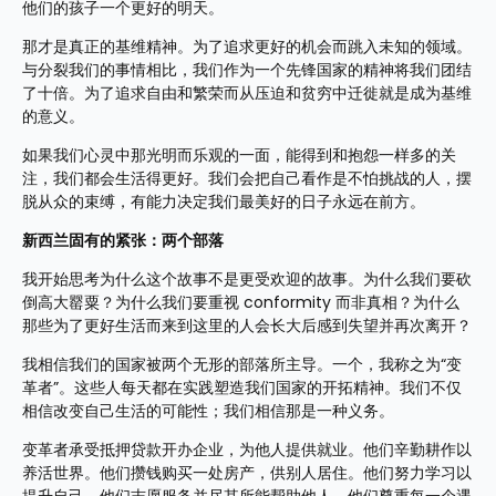
他们的孩子一个更好的明天。
那才是真正的基维精神。为了追求更好的机会而跳入未知的领域。
与分裂我们的事情相比，我们作为一个先锋国家的精神将我们团结
了十倍。为了追求自由和繁荣而从压迫和贫穷中迁徙就是成为基维
的意义。
如果我们心灵中那光明而乐观的一面，能得到和抱怨一样多的关
注，我们都会生活得更好。我们会把自己看作是不怕挑战的人，摆
脱从众的束缚，有能力决定我们最美好的日子永远在前方。
新西兰固有的紧张：两个部落
我开始思考为什么这个故事不是更受欢迎的故事。为什么我们要砍
倒高大罂粟？为什么我们要重视 conformity 而非真相？为什么
那些为了更好生活而来到这里的人会长大后感到失望并再次离开？
我相信我们的国家被两个无形的部落所主导。一个，我称之为“变
革者”。这些人每天都在实践塑造我们国家的开拓精神。我们不仅
相信改变自己生活的可能性；我们相信那是一种义务。
变革者承受抵押贷款开办企业，为他人提供就业。他们辛勤耕作以
养活世界。他们攒钱购买一处房产，供别人居住。他们努力学习以