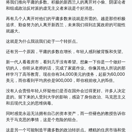
将我们推向平庸的多数。积极的新西兰人的离开对小偷、阴谋论者
和组成政治反对派的虚无主义者来说是个好消息。
再有几个人离开对他们的平庸多数来说就是所需的。越是那些积极
追求、勤奋努力的人离开新西兰，未来我们得到左翼政府的可能性
就越大。
这就是为什么我说我们处于一个转折点。
还有另一个原因，平庸的多数在增长，年轻人感到被背叛和失望。
新一代人看着房市，看到几乎没有希望。想象一下你是一个做好一
切的人，你听从老师的话，完成了家庭作业。你像其他人所说的那
样学习了高等教育。现在你有34,000美元的债务，起薪为60,000
美元，而你看到平均房价是900,000，即你税前收入的15倍。
没有人会责怪年轻人怀疑他们是否在国外会过得更好。许多人决定
是的。留下来的人受到大学的影响，感染了身份政治、马克思主义
和后现代主义的思维病毒。
同时感觉永远无法拥有自己的资本资产，而一些褪色的教授告诉你
关于马克思的事情，这是个危险的组合。
这是另一个可能制造平庸多数的政治转折点。糟糕的住房市场和觉