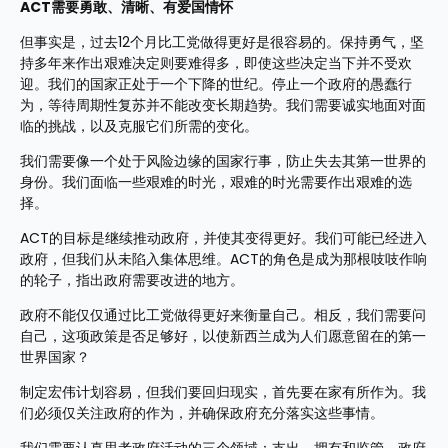
ACT需要勇敢、清晰、有爱国情怀
但事实是，过去12个月比工党做得更好是很容易的。保持勇气，坚
持多年来作出艰难决定则要难得多，即使这些决定当下并不受欢
迎。我们的国家正处于一个下降的世纪。停止一个政府的愚蠢行
为，等待周期性复苏并不能改变长期趋势。我们需要诚实地面对面
临的挑战，以及克服它们所需的变化。
我们需要像一个处于风险边缘的国家行事，防止失去其第一世界的
身份。我们面临一些艰难的时光，艰难的时光需要作出艰难的选
择。
ACT的目标是继续推动政府，并使其变得更好。我们可能已经进入
政府，但我们从未陷入集体思维。ACT的角色是成为那根吱吱作响
的轮子，指出政府需要改进的地方。
政府不能仅仅通过比工党做得更好来衡量自己。相反，我们需要问
自己，这项政策是否足够好，以使新西兰成为人们愿意留在的第一
世界国家？
制定宏伟计划容易，但我们要回归现实，首先要在家有所作为。我
们必须仅关注政府的作为，并确保政府充分落实这些事情。