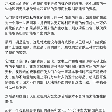
污水溢出而关闭，但我们需要更多的核心基础设施。这个城市的一
些地区因无法承受管道和泵站的费用而被取消新建筑的资格。
我们需要打破对私有化的畏惧，问一个简单的问题：如果我们想成
为一个第一世界国家，是否可以更好地利用政府的价值超过一万亿
美元的资产？如果某样东西未能产生收益，则政府应出售，以便我
们能够负担得起能够产出的东西。
最后一项是监管。这是对政府没有拥有或没有从已经向人们征税的
财产上施加限制。也就是，你的财产。糟糕的监管以三种方式损害
了我们的繁荣。
它增加了我们行动的费用。延误、文书工作和费用使许多活动比应
有的更加昂贵。建造者说获取许可所需的时间比建造实际的东西还
要长。反洗钱的费事程序使人们在做一些基本事情时不得不耗费精
力，但却不知道如何阻止罪犯每年带入的五十亿毒品。幼儿园开业
需要四年，因为不同的部门无法就外面的噪音达成一致。下午我都
可以列举下去。
然后是那些由于人们发现纳入繁文缛节后成本不合算而未能发生的
事情。
还有一个会直接影响我们的身份和文化。“不允许尝试”的国家里长