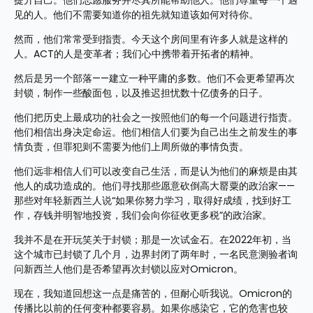
提升自己。他们志愿服务并尽其所能帮助他人。他们尊重每一个遇
见的人。他们不需要知道你的祖先就知道该如何对待你。
然而，他们常常受到指责。今天这个房间里有许多人就是这样的
人。ACT的人是变革者；我们心中携带着开拓者的精神。
然后是另一个部落——建立一种平庸的多数。他们不会更希望再次
封锁，制作一些酸面包，以及推迟担忧数十亿债务的日子。
他们把历史上最成功的社会之一按照他们的每一个问题进行指责。
他们相信出身决定命运。他们相信人们要为自己出生之前发生的事
情负责，但罪犯则不需要为他们上周所做的事情负责。
他们远非相信人们可以改变自己生活，而是认为他们的麻烦是由其
他人的成功造成的。他们寻找那些愿意砍倒高大罂粟的政治家——
那些对年轻新西兰人说“如果你努力学习，取得好成绩，找到好工
作，存钱并明智地投资，我们会向你征收更多税”的政治家。
我并不是在开玩笑关于封锁；那是一次试金石。在2022年初，当
这个城市已封锁了几个月，边界封闭了两年时，一名民意测验者询
问新西兰人他们是否希望再次封锁以应对Omicron。
现在，我知道回想这一点是痛苦的，但耐心听我说。Omicron的
传播比以前的任何变种都要容易。如果你感染它，它的危害也较