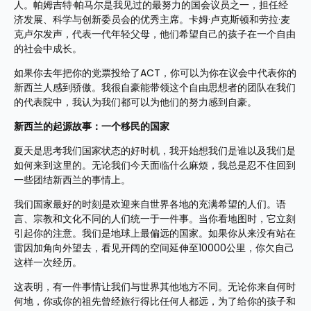
人。帕姆吉特·帕马尔是我见过的最努力的国会议员之一，担任经
济发展、科学与创新委员会的优秀主席。卡姆·卢克斯顿和劳拉·麦
克卢尔发声，代表一代年轻父母，他们希望自己的孩子在一个自由
的社会中成长。
如果你去年把你的党票投给了ACT，你可以为你在议会中代表你的
新西兰人感到骄傲。我很自豪能带领这个自由思想者的团队在我们
的代表院中，我认为我们都可以为他们的努力感到自豪。
新西兰的起源故事：一个移民的国家
夏天是思考我们国家状态的好时机，我开始想我们是谁以及我们是
如何来到这里的。无论我们今天面临什么麻烦，我总是忍不住回到
一些团结新西兰的事情上。
我们国家最好的时刻是欢迎来自世界各地的充满希望的人们。语
言、宗教和文化不同的人们统一于一件事。当你看地图时，它立刻
引起你的注意。我们是地球上最偏远的国家。如果你从来没有站在
雷因加角向外望去，看见开阔的空间延伸至10000公里，你欠自己
这样一次经历。
这表明，有一件事情让我们与世界其他地方不同。无论你来自何时
何地，你或你的祖先曾经旅行得比任何人都远，为了给你的孩子和