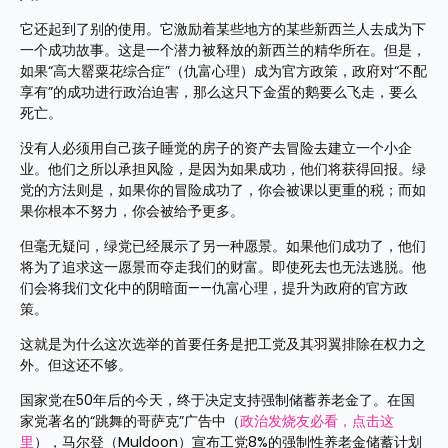
它还起到了别的使用。它激励着某些地方的某些新西兰人去成为下
一个成功故事。这是一个潜力被释放的新西兰的精华所在。但是，
如果“高大罂粟花综合症”（仇富心理）成为官方政策，政府对“不配
享有”的成功进行政治迫害，那么这只下金蛋的鹅要么飞走，要么
死亡。
没有人必须用自己孩子睡觉的房子的资产去冒险去建立一个小企
业。他们之所以承担风险，是因为如果成功，他们将获得回报。绿
党的方法则是，如果你的冒险成功了，你会被课以更重的税；而如
果你根本不努力，你会被给予更多。
但毫无疑问，绿党已经展示了另一种愿景。如果他们成功了，他们
将为了追求这一愿景而夺走我们的财富。即使死去也无法逃脱。他
们会将我们文化中的阴暗面——仇富心理，提升为政府的官方政
策。
这就是为什么这次选举的首要任务是把工党及其羽翼排除在权力之
外。但这还不够。
国家党在50年后的今天，终于决定支持强制储蓄养老金了。在国
家党著名的“跳舞的哥萨克”广告中（
政治发烧友必看，点击这
里
），马尔登（Muldoon）宣布工党8%的强制性养老金储蓄计划