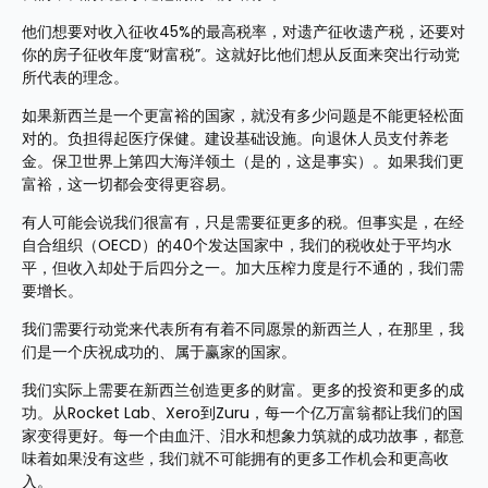
他们想要对收入征收45%的最高税率，对遗产征收遗产税，还要对
你的房子征收年度“财富税”。这就好比他们想从反面来突出行动党
所代表的理念。
如果新西兰是一个更富裕的国家，就没有多少问题是不能更轻松面
对的。负担得起医疗保健。建设基础设施。向退休人员支付养老
金。保卫世界上第四大海洋领土（是的，这是事实）。如果我们更
富裕，这一切都会变得更容易。
有人可能会说我们很富有，只是需要征更多的税。但事实是，在经
自合组织（OECD）的40个发达国家中，我们的税收处于平均水
平，但收入却处于后四分之一。加大压榨力度是行不通的，我们需
要增长。
我们需要行动党来代表所有有着不同愿景的新西兰人，在那里，我
们是一个庆祝成功的、属于赢家的国家。
我们实际上需要在新西兰创造更多的财富。更多的投资和更多的成
功。从Rocket Lab、Xero到Zuru，每一个亿万富翁都让我们的国
家变得更好。每一个由血汗、泪水和想象力筑就的成功故事，都意
味着如果没有这些，我们就不可能拥有的更多工作机会和更高收
入。