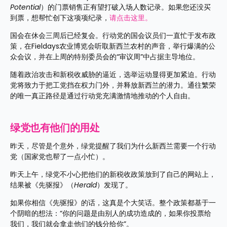
Potential
）的门票销售正有望打破入场人数记录。如果您还没买
到票，想帮忙创下这项项纪录，
请点击这里。
国会在休会三周后已经复会。行动党的国会议员们一直忙于发布政
策，在Fieldays农业博览会听取新西兰农村的声音，举行爆满的公
众会议，并在上周的特别委员会的“审议周”中占据主导地位。
随着政治攻击和新税收威胁的逼近，选举运动显得更加紧迫。行动
党将致力于把工党挡在权力门外，并释放新西兰的潜力。通往繁荣
的唯一真正路径是通过行动党充满激情地推动的个人自由。
绿党也有他们的用处
昨天，尽管是个意外，绿党提醒了我们为什么新西兰需要一个行动
党（国家党也帮了一点小忙）。
昨天上午，绿党不小心把他们的新税收政策放到了自己的网站上，
结果被《先驱报》（
Herald
）发现了。
如果你相信《先驱报》的话，这真是个大笑话。整个政策都基于一
个阴暗的想法：“你的问题是由别人的成功造成的，如果你投票给
我们，我们就会拿走他们的钱分给你”。