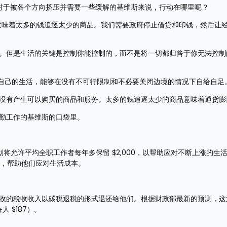
，但对于被各个方向挤压并需要一些缓解的基维斯来说，行动在哪里呢？
胀意味着太多的钱追逐太少的商品。我们需要政府停止借贷和印钱，然后让
是。但是生活的关键是控制你能控制的，而不是将一切都归咎于你无法控制
。
掌控自己的生活，能够在没有不可行限制和不必要关闭边境的情况下自给自足
却没有产生可以购买的商品和服务。太多的钱追逐太少的商品意味着通货膨
辛勤工作的基维斯的口袋里。
们的计划将允许平均全职工作者每年多保留 $2,000，以帮助应对不断上涨的生
袋，帮助他们应对生活成本。
中征收的税收收入以碳税退税的形式退还给他们。根据财政部最新的预测，这
 $187）。