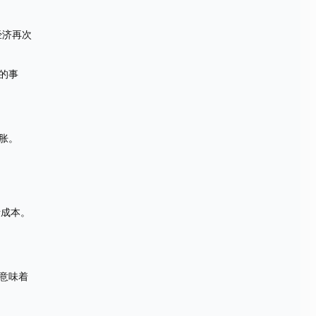
经济再次
的事
。
胀。
活成本。
意味着