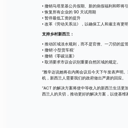
• 撤销马塔里基公共假期、新的病假福利和即将
• 恢复所有企业的 90 天试用期
• 暂停最低工资的提升
• 改革《劳动关系法》，以确保工人和雇主有更
支持乡村新西兰：
• 推动区域淡水规则，而不是官僚、一刀切的监
• 撤销‘小型货车税’
• 撤销《零碳法案》
• 取消要求市议会识别重要自然区域的规定。
“雅辛达说她将在内阁会议后今天下午发表声明。
机，新西兰人需要我们的政府做出严肃的回应。
“ACT 的解决方案将使中等收入的新西兰生活
西兰人的关切，推动更好的解决方案，以使基维