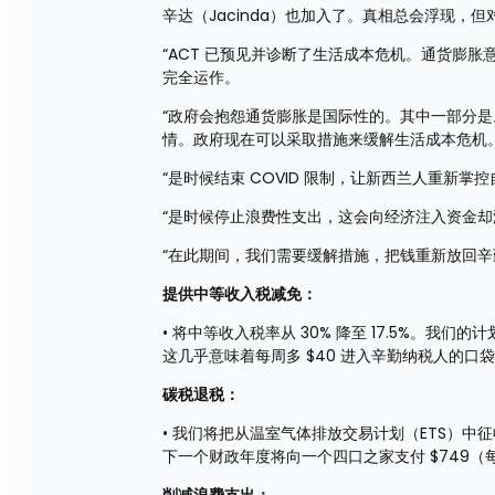
辛达（Jacinda）也加入了。真相总会浮现
“ACT 已预见并诊断了生活成本危机。通货膨
完全运作。
“政府会抱怨通货膨胀是国际性的。其中一部分
情。政府现在可以采取措施来缓解生活成本危机
“是时候结束 COVID 限制，让新西兰人重新
“是时候停止浪费性支出，这会向经济注入资金
“在此期间，我们需要缓解措施，把钱重新放回
提供中等收入税减免：
• 将中等收入税率从 30% 降至 17.5%。我
这几乎意味着每周多 $40 进入辛勤纳税人的口
碳税退税：
• 我们将把从温室气体排放交易计划（ETS）
下一个财政年度将向一个四口之家支付 $749（每人