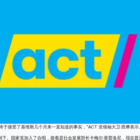
理终于接受了基维斯几个月来一直知道的事实，”ACT 党领袖大卫·西摩表示
接连倒下。国家党加入了合唱，接着是社会发展部长卡梅尔·塞普洛尼，现在甚