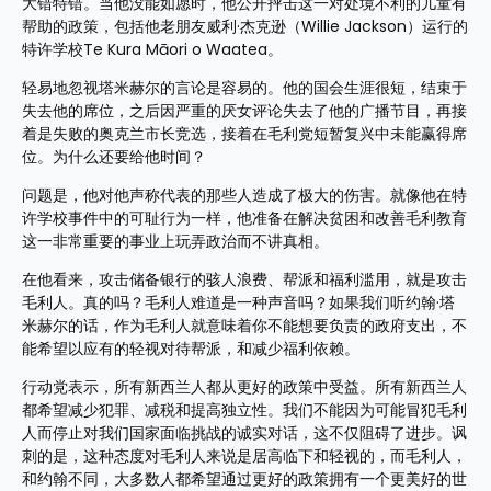
大错特错。当他没能如愿时，他公开抨击这一对处境不利的儿童有
帮助的政策，包括他老朋友威利·杰克逊（Willie Jackson）运行的
特许学校Te Kura Māori o Waatea。
轻易地忽视塔米赫尔的言论是容易的。他的国会生涯很短，结束于
失去他的席位，之后因严重的厌女评论失去了他的广播节目，再接
着是失败的奥克兰市长竞选，接着在毛利党短暂复兴中未能赢得席
位。为什么还要给他时间？
问题是，他对他声称代表的那些人造成了极大的伤害。就像他在特
许学校事件中的可耻行为一样，他准备在解决贫困和改善毛利教育
这一非常重要的事业上玩弄政治而不讲真相。
在他看来，攻击储备银行的骇人浪费、帮派和福利滥用，就是攻击
毛利人。真的吗？毛利人难道是一种声音吗？如果我们听约翰·塔
米赫尔的话，作为毛利人就意味着你不能想要负责的政府支出，不
能希望以应有的轻视对待帮派，和减少福利依赖。
行动党表示，所有新西兰人都从更好的政策中受益。所有新西兰人
都希望减少犯罪、减税和提高独立性。我们不能因为可能冒犯毛利
人而停止对我们国家面临挑战的诚实对话，这不仅阻碍了进步。讽
刺的是，这种态度对毛利人来说是居高临下和轻视的，而毛利人，
和约翰不同，大多数人都希望通过更好的政策拥有一个更美好的世