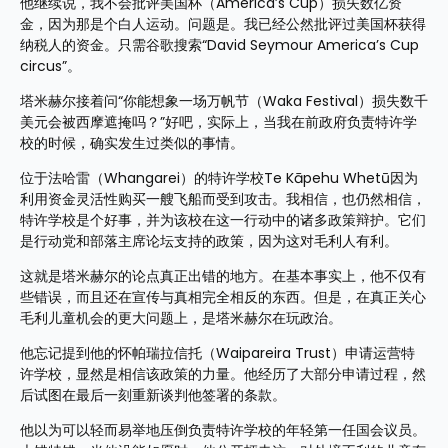
他继续说，我不会批评美国杯（America’s Cup）损失数亿资
金，因为那是个白人运动。问题是。我已经公然批评过美国杯获得
纳税人的资金。只需谷歌搜索“David Seymour America’s Cup 
circus”。
塔米赫尔接着问“你能想象一场万帆节（Waka Festival）损失数千
美元会被西摩遮掩吗？”好吧，实际上，当我在前政府负责特许学
校的时候，确实发生过类似的事情。
位于法哈雷（Whangarei）的特许学校Te Kāpehu Whetū因为
利用资金灵活性购买一艘飞船而受到攻击。我相信，也仍然相信，
特许学校是个好事，并为该校在这一行动中的诸多政策辩护。它们
是行动党和部落主席论坛支持的政策，因为这对毛利人有利。
这就是塔米赫尔的论点真正出错的地方。在基本事实上，他不仅有
些错误，而且还在宣传与真相完全相反的东西。但是，在真正关心
毛利儿童机会的更大问题上，是塔米赫尔在玩政治。
他忘记提到他的怀帕瑞拉信托（Waipareira Trust）申请运营特
许学校，显然是相信该政策的力量。他经历了大部分申请过程，然
后试图在最后一刻重新谈判他签署的条款。
他以为可以轻而易举地压倒负责特许学校的年轻第一任国会议员。