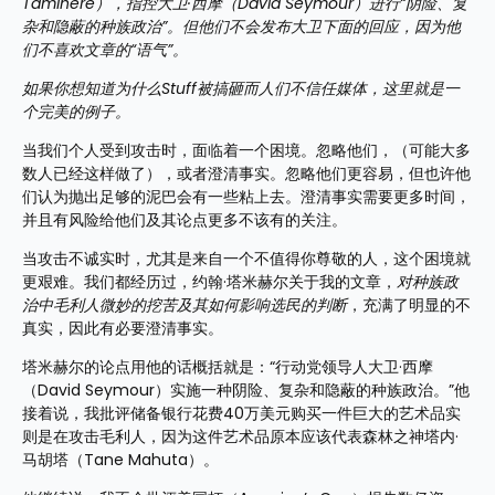
Tamihere），指控大卫·西摩（David Seymour）进行“阴险、复
杂和隐蔽的种族政治”。但他们不会发布大卫下面的回应，因为他
们不喜欢文章的“语气”。
如果你想知道为什么Stuff被搞砸而人们不信任媒体，这里就是一
个完美的例子。
当我们个人受到攻击时，面临着一个困境。忽略他们，（可能大多
数人已经这样做了），或者澄清事实。忽略他们更容易，但也许他
们认为抛出足够的泥巴会有一些粘上去。澄清事实需要更多时间，
并且有风险给他们及其论点更多不该有的关注。
当攻击不诚实时，尤其是来自一个不值得你尊敬的人，这个困境就
更艰难。我们都经历过，约翰·塔米赫尔关于我的文章，
对种族政
治中毛利人微妙的挖苦及其如何影响选民的判断
，充满了明显的不
真实，因此有必要澄清事实。
塔米赫尔的论点用他的话概括就是：“行动党领导人大卫·西摩
（David Seymour）实施一种阴险、复杂和隐蔽的种族政治。”他
接着说，我批评储备银行花费40万美元购买一件巨大的艺术品实
则是在攻击毛利人，因为这件艺术品原本应该代表森林之神塔内·
马胡塔（Tane Mahuta）。