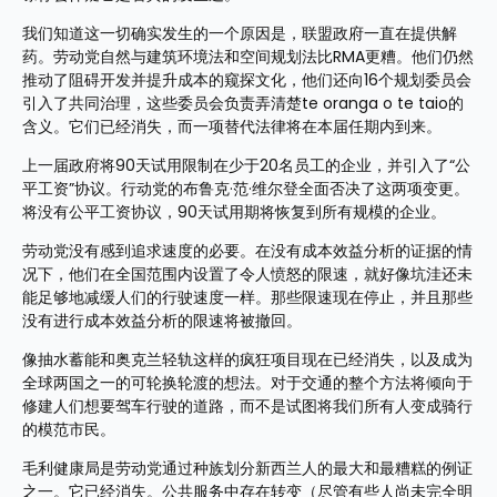
我们知道这一切确实发生的一个原因是，联盟政府一直在提供解
药。劳动党自然与建筑环境法和空间规划法比RMA更糟。他们仍然
推动了阻碍开发并提升成本的窥探文化，他们还向16个规划委员会
引入了共同治理，这些委员会负责弄清楚te oranga o te taio的
含义。它们已经消失，而一项替代法律将在本届任期内到来。
上一届政府将90天试用限制在少于20名员工的企业，并引入了“公
平工资”协议。行动党的布鲁克·范·维尔登全面否决了这两项变更。
将没有公平工资协议，90天试用期将恢复到所有规模的企业。
劳动党没有感到追求速度的必要。在没有成本效益分析的证据的情
况下，他们在全国范围内设置了令人愤怒的限速，就好像坑洼还未
能足够地减缓人们的行驶速度一样。那些限速现在停止，并且那些
没有进行成本效益分析的限速将被撤回。
像抽水蓄能和奥克兰轻轨这样的疯狂项目现在已经消失，以及成为
全球两国之一的可轮换轮渡的想法。对于交通的整个方法将倾向于
修建人们想要驾车行驶的道路，而不是试图将我们所有人变成骑行
的模范市民。
毛利健康局是劳动党通过种族划分新西兰人的最大和最糟糕的例证
之一。它已经消失。公共服务中存在转变（尽管有些人尚未完全明