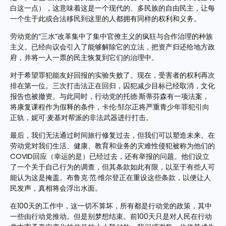
白这一点），这意味着这是一个现代的、多民族的自由民主，让每
一个生于此或合法移民到这里的人都拥有同样的权利和义务。
劳动党的“三水”改革集中了集中官僚主义的疯狂与合作治理的种族
主义。已经向议会引入了能够解除它的立法，把资产归还给地方政
府，并将一人一票的民主恢复到它们的治理中。
对于希望罪犯能友好回报的实验失败了。现在，受害者的权利再次
排在第一位。三次打击法正在回归，囚犯减少目标已经取消，文化
报告也被撤资。与此同时，行动党的托德·斯蒂芬森有一项法案，
将康复课程作为假释的条件，卡伦·邹尔正将严重青少年罪犯引向
正轨，妮可·麦基对帮派的非法武器进行打击。
最后，我们无法通过时间旅行修复过去，但我们可以塑造未来。在
劳动党对我们生活、健康、教育和业务的灾难性侵犯被称为他们的
COVID回应（幸运的是）已经过去，还有举报的问题。他们设立
了一个关于自己行为的调查，但其条款如此有限，以至于有些人可
能认为这是掩盖。布鲁克·范·维尔登正在重设这些条款，以便让人
民发声，真相将会浮出水面。
在100天的工作中，这一切不算坏，所有都是行动党的政策，其中
一些由行动党推动。但是别梦想结束。前100天只是对人民在行动