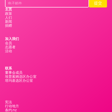
提交
提交
主页
政策
人们
新闻
捐赠
加入我们
会员
志愿者
活动
联系
董事会成员
埃普索姆选区办公室
塔玛基选区办公室
宪法
行动地方
条约.nz