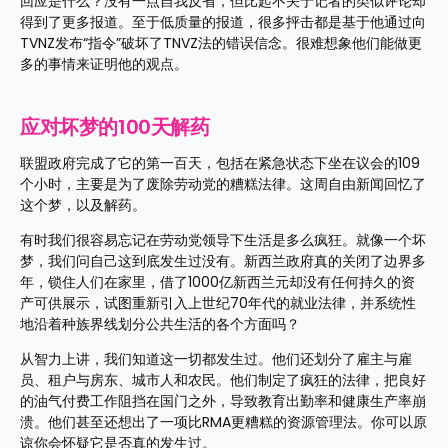
回应是什么？没有一点自我反省，但比起不关于记者的类似评论却
得到了更多报道。至于低质量的报道，很多抨击都是基于他通过向
TVNZ发布“指令”破坏了TNVZ法的错误信念。很难想象他们能做更
多的事情来证明他的观点。
应对坏梦的100天解药
联盟政府完成了它的第一百天，包括在紧急状态下坐在议会的109
个小时，主要是为了废除劳动党的糟糕法律。这周自由新闻回忆了
这个梦，以及解药。
有时我们很容易忘记在劳动党领导下生活是多么疯狂。就像一个坏
梦，我们问自己这到底发生过没有。新西兰政府真的关闭了边界多
年，锁住人们在家里，借了1000亿新西兰元却没有任何持久的资
产可供展示，试图重新引入上世纪70年代的就业法律，并系统性
地沿着种族界线划分公共生活的各个方面吗？
从智力上讲，我们知道这一切都发生过。他们还划分了雇主与雇
员、租户与房东、城市人和农民。他们制定了疯狂的法律，把良好
的油气付费工作阻挡在国门之外，导致教育出勤率和健康生产率崩
溃。他们甚至还想出了一项比RMA更糟糕的资源管理法。你可以原
谅你会怀疑它是否真的发生过。