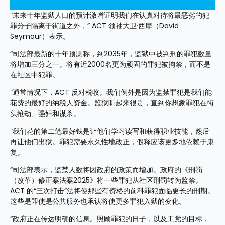
“未来十年监狱人口的预计激增证明我们在认真对待将最恶劣的犯
罪分子隔离于街道之外，” ACT 领袖大卫·西摩（David 
Seymour）表示。
“司法部最新的十年预测称，到2035年，监狱中被判刑的罪犯数量
将增加三分之一。将有近2000名更为顽固的罪犯被拘禁，而不是
在社区中犯罪。
“通常情况下，ACT 反对税收。我们例外是因为监禁罪犯是我们能
花费的最好的纳税人资金。监狱听起来很贵，直到你想象罪犯在街
头抢劫、强奸和谋杀。
“我们花的第二笔最好钱是让他们学习读写和获得职业技能，然后
再让他们出狱。罪犯需要永久性地改正，假释应该更多地依赖于康
复。
“司法部表示，监禁人数将因政府的政策而增加。政府的《刑罚
（改革）修正案法案2025》将一些罪犯从社区刑罚转为监禁。
ACT 的“三次打击”法将使那些有资格的前科罪犯面临更长的刑期。
这些是即使是公共服务也承认将使更多罪犯入狱的变化。
“政府正在传达明确的信息。照顾罪犯的日子，以及工党的目标，