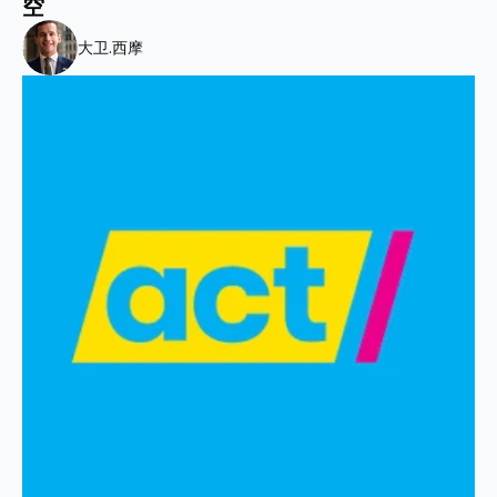
空
大卫.西摩