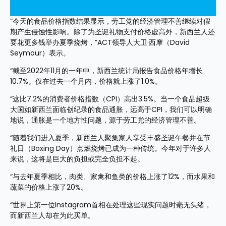
“今天的食品价格指数结果显示，劳工党的经济管理不善继续对假
期产生侵蚀性影响。除了为圣诞礼物支付价格虚高外，新西兰人还
要花更多钱举办夏季烧烤，”ACT领导人大卫·西摩（David 
Seymour）表示。
“截至2022年11月的一年中，新西兰统计局报告食品价格年增长
10.7%。仅在过去一个月内，价格就上涨了1.0%。
“这比7.2%的消费者价格指数（CPI）高出3.5%。当一个食品超级
大国如新西兰面临创纪录的食品通胀，远高于CPI，我们可以明确
地说，通胀是一个地方性问题，源于劳工党的经济管理不善。
“随着我们进入夏季，新西兰人聚集家人享受丰盛圣诞午餐并在节
礼日（Boxing Day）点燃烧烤已成为一种传统。今年对于许多人
来说，这将是巨大的负担或完全负担不起。
“与去年夏季相比，肉类、家禽和鱼类的价格上涨了12%，而水果和
蔬菜的价格上涨了20%。
“世界上第一位Instagram首相在处理这些现实问题时毫无头绪，
而新西兰人却在为此买单。