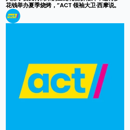
花钱举办夏季烧烤，”ACT 领袖大卫·西摩说。