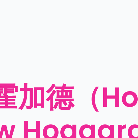
加德（Hon
ew Hogga