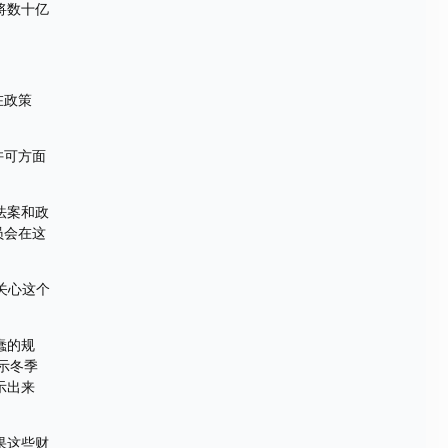
将数十亿
在政策
许可方面
法案和政
员会在这
关心这个
蠢的规
示冬季
示出来
果这些财