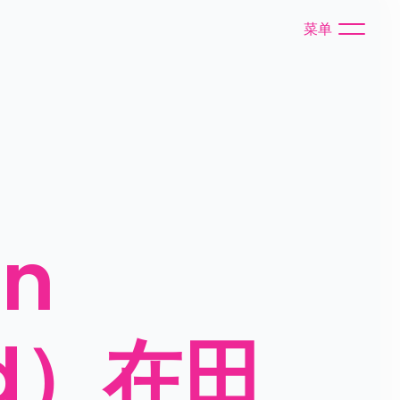
菜单
 
rd）在田