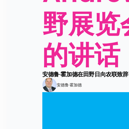
野展览
的讲话
安德鲁·霍加德在田野日向农联致辞
安德鲁·霍加德