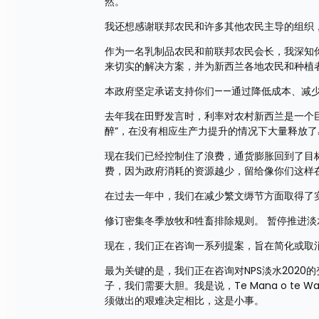
然。 
我还想感谢联邦农民和许多其他农民主导的组织
作为一名乳制品农民和前联邦农民会长，我深知
来切实的解决方案，并为新西兰各地农民和种植者
本政府坚定承诺支持你们——通过降低成本、减少
去年我在田野发言时，利率对农村新西兰是一个
醉”，在没有相应生产力提升的情况下大量释放了
现在我们已经控制住了浪费，通货膨胀回到了目
费，因为政府消耗的资源越少，留给像你们这样
在过去一年中，我们在减少繁文缛节方面取得了
修订密集冬季放牧和牲畜排除规则。 暂停推进淡
现在，我们正在咨询一系列提案，旨在简化或取
最为关键的是，我们正在咨询对NPS淡水202
子，我们需要大胆。我是说，Te Mana o te
须做出的艰难决定相比，这是小事。