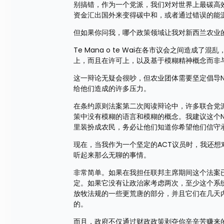
别搞错，作为一个党派，我们对对世界上最碳高
资金汇出国外来变得碳中和，或者通过错误的能
但如果你问我，哪个政策领域让我对新西兰农业
Te Mana o te Wai在各市议会之间造
上，而且在许可上，以及基于模糊精神概念而非
这一辩论无疑会很吵，但农业团体需要坚定倡导
给他们造成的许多压力。
在条约原则法案第二次阅读辩论中，许多联合党
策中没有模糊的语言和模糊的概念。我建议这个
里装扮成农民，务必让他们知道你希望他们信守
现在，当我作为一个坚定的ACT议员时，我还
听起来那么无聊的事情。
非常简单。如果在我担任联邦主席期间这个法案
定。如果它没有让政治家考虑两次，至少这个系
放牧法规的一些更荒唐的部分，并且它们在几天
的。
而且，政府不仅通过财政政策剥夺你辛辛苦赚来