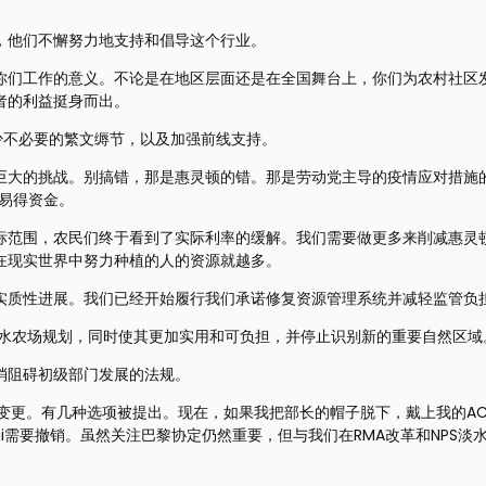
，他们不懈努力地支持和倡导这个行业。 
你们工作的意义。不论是在地区层面还是在全国舞台上，你们为农村社区
的利益挺身而出。 
不必要的繁文缛节，以及加强前线支持。 
巨大的挑战。别搞错，那是惠灵顿的错。那是劳动党主导的疫情应对措施的
易得资金。
标范围，农民们终于看到了实际利率的缓解。我们需要做更多来削减惠灵
在现实世界中努力种植的人的资源就越多。 
实质性进展。我们已经开始履行我们承诺修复资源管理系统并减轻监管负担
水农场规划，同时使其更加实用和可负担，并停止识别新的重要自然区域
消阻碍初级部门发展的法规。 
0的变更。有几种选项被提出。现在，如果我把部长的帽子脱下，戴上我的AC
 Wai需要撤销。虽然关注巴黎协定仍然重要，但与我们在RMA改革和NPS淡