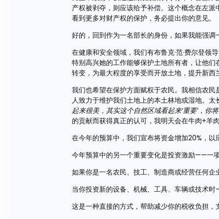
产权被剥夺，则应该给予补偿。这个概念在左派
看到更多对财产权的保护，务必提出你的意见。
好的，回到作为一名部长的身份，如果我能强调
在健康和安全领域，我们有布鲁克·范·费尔登领
特别高兴她的工作能够保护土地所有者，让他们
转变，为最大程度的享受而开放土地，提升新西兰
我们也希望在保护方面赋权于农民。我相信农民
人致力于维护我们土地上的本土林地或湿地。太
起来很美，其实这个自然区域看起来‘重要’，你
的贡献而获得真正的认可，我明天会在牛肉+羊
在今年的预算中，我们宣布将资金增加20%，以
今年预算中的另一个重要变化是投资激励——一
如果你是一名农民、技工、制造商或经营任何企
当你投资新的设备、机械、工具、车辆或技术时—
这是一种直接的方式，帮助减少你的税收负担，