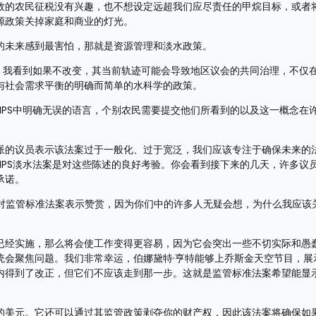
效的农民征税没有兴趣，也不想设定远超我们应尽责任的甲烷目标，或者
源政策关掉家庭和商业的灯光。
的未来感到最害怕，那就是资源管理和淡水政策。
成了混乱，我看到如果不改变，其当前轨迹可能会导致地区议会的共同治理，不仅
与社会需求平衡的明确而简单的水科学的政策。
NPS中明确无误的语言，个别农民需要提交他们所看到的以及这一概念在
派的议员表示该法案过于一般化、过于宽泛，我们应该专注于确保未来的
NPS淡水法案是对这些陈述的良好考验。你会看到接下来的几天，许多议
承诺。
想对监管标准法案表示赞赏，因为你们中的许多人无疑会想，为什么我应该
已经实施，那么将会使工作变得更容易，因为它会突出一些不切实际和愚
统会聚焦问题。我们非常幸运，伯娜黛特·亨特能够上乔斯金天空节目，展
内得到了改正，但它们不应该走到那一步。这就是监管标准法案希望能显
的美元。它还可以通过其监管政策剥夺你的财产权，因此该法案将确保如