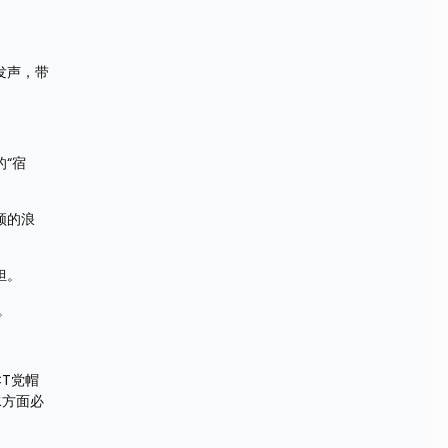
发声，带
“宿
顿的浪
。 
。 
T党帽
水方面必