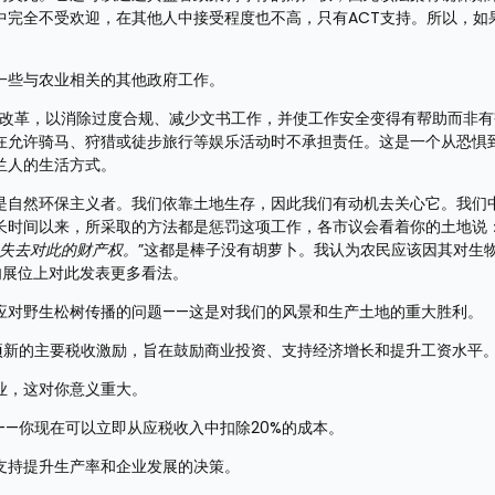
中完全不受欢迎，在其他人中接受程度也不高，只有ACT支持。所以，如
一些与农业相关的其他政府工作。 
导改革，以消除过度合规、减少文书工作，并使工作安全变得有帮助而非
在允许骑马、狩猎或徒步旅行等娱乐活动时不承担责任。这是一个从恐惧
人的生活方式。 
是自然环保主义者。我们依靠土地生存，因此我们有动机去关心它。我们
长时间以来，所采取的方法都是惩罚这项工作，各市议会看着你的土地说：
将失去对此的财产权。
”这都是棒子没有胡萝卜。我认为农民应该因其对生
肉展位上对此发表更多看法。
应对野生松树传播的问题——这是对我们的风景和生产土地的重大胜利。 
项新的主要税收激励，旨在鼓励商业投资、支持经济增长和提升工资水平。
业，这对你意义重大。 
—你现在可以立即从应税收入中扣除20%的成本。 
支持提升生产率和企业发展的决策。 