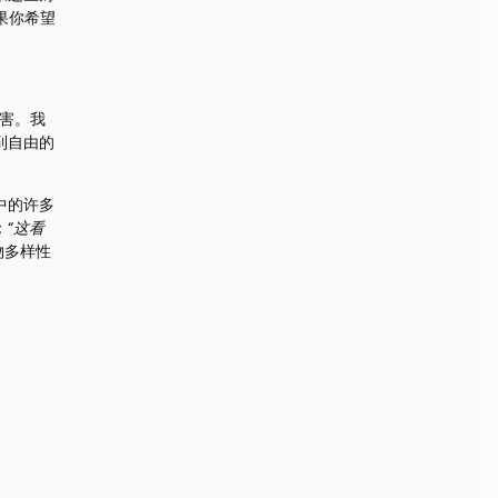
果你希望
有害。我
到自由的
中的许多
“
这看
物多样性
 