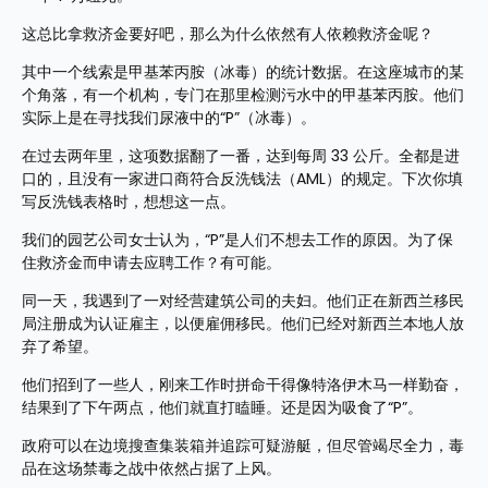
这总比拿救济金要好吧，那么为什么依然有人依赖救济金呢？
其中一个线索是甲基苯丙胺（冰毒）的统计数据。在这座城市的某
个角落，有一个机构，专门在那里检测污水中的甲基苯丙胺。他们
实际上是在寻找我们尿液中的“P”（冰毒）。
在过去两年里，这项数据翻了一番，达到每周 33 公斤。全都是进
口的，且没有一家进口商符合反洗钱法（AML）的规定。下次你填
写反洗钱表格时，想想这一点。
我们的园艺公司女士认为，“P”是人们不想去工作的原因。为了保
住救济金而申请去应聘工作？有可能。
同一天，我遇到了一对经营建筑公司的夫妇。他们正在新西兰移民
局注册成为认证雇主，以便雇佣移民。他们已经对新西兰本地人放
弃了希望。
他们招到了一些人，刚来工作时拼命干得像特洛伊木马一样勤奋，
结果到了下午两点，他们就直打瞌睡。还是因为吸食了“P”。
政府可以在边境搜查集装箱并追踪可疑游艇，但尽管竭尽全力，毒
品在这场禁毒之战中依然占据了上风。