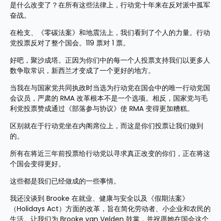
是什么改变了？在所有这些法律上，行动党十年来在反对派中孤军
奋战。
在枪支、《零碳法案》和地震法上，我们看到了个人的力量。行动
党投票反对了整个国会。119 票对 1 票。
好吧，聚沙成塔。正因为你们中的每一个人投票支持我们以更多人
数争取常识，新西兰才变成了一个更好的地方。
当我在与国家党共同执政时当选为行动党在国会中的唯一行动党国
会议员，严肃的 RMA 改革根本不是一个选项。相反，国家党与毛
利党投票赞成通过《部落参与协议》使 RMA 变得更加糟糕。
区别就在于行动党坐在内阁席位上，而这是你们投票让我们做到
的。
所有在将近三年前投票给行动党以寻求真正改变的你们，正在将这
个国会变得更好。
这些都是我们已经做成的一些事情。
我还没谈到 Brooke 在就业、健康与安全以及《假期法案》
（Holidays Act）方面的改革，旨在简化劳动者、小企业和农民的
生活。让我们为 Brooke van Velden 鼓掌，并祝愿她在国会这个