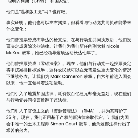
“聪明的柯斯（Chris）”和国家党。
他们是“温和版工党”吗？也许吧。
事实证明，他们也可以左右摇摆，但看看与行动党共同执政能带来
什么变化：
他们曾投票赞成杰辛达的枪支法。在与行动党共同执政后，他们投
票决定成废除这些法律。让我们为我们新任的副党魁 Nicole 
McKee 鼓掌，她已经领导这项运动长达七年了。
他们曾投票赞成《零碳法案》。现在，他们与行动党一起投票决定
将甲烷减排目标减半，这样农民就可以在无需发生重大变化的情况
下继续务农。让我们为 Mark Cameron 鼓掌，自六年前进入国会
以来，他一直领导着这项运动。
他们引入了地震加固法律，耗资数百亿纽元却毫无益处，现在他们
与行动党共同投票推翻了该法律。
他们引入了官僚主义的《资源管理法》（RMA），并为其辩护了 
35 年。现在，我们正用基于产权的新法律来取代它。让我们为国
会中唯一的土木工程师 Simon Court 鼓掌，他为这部法律付出了
艰苦的努力。