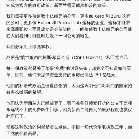
它成为官方的政府政策。新西兰需要截然相反的政策。
我们需要更多价值数十亿纽元的公司。更多像 Xero 和 Zuru 这样
的公司，更多像 Halter 和 Rocket Lab 这样的企业。这样才能带
来高薪职位，而且成功是会传染的。一间价值数十亿纽元的公司能
在人们看到可能性时启发下一间公司的诞生。
我们必须阻止绿党掌权。
然后是“愤世嫉俗的柯斯·希普金斯（Chris Hipkins）”和工党自己。
每一项政策都是关于某事“免费”的讨喜头条，却完全不知道如何买
单。目前，他们未提供资金支持的承诺已高达 180 亿纽元。
他们的标语式政治是愤世嫉俗的，因为这表明他们对我们的国家抱
有多么微弱的希望。
他们认为新西兰人已经放弃了，我们准备好接受打折的公交车票和
永远约不上的免费医生门诊，因为新西兰能做到的最好程度也就仅
此而已了。
形容这种政治的词就是愤世嫉俗。不惜一切代价争取执政三年，而
工党的代价高昂。