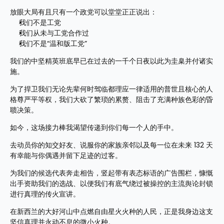
放眼大局有且只有一个政党可以堂堂正正说出：
我们不是工党
我们从未与工党合作过
我们不是“温和版工党”
我们的中坚精英班底早已在过去的一千个日夜以此为圭臬并付诸实
施。
为了捍卫我们无论先辈何时驾临都理应一律适用的普世且核心的人
格尊严平等权，我们大砍了繁琐的累赘、阻击了充满种族色彩的昏
聩决策。
如今，这场接力棒我渴望传递到你们每一个人的手中。
去动员你的知交好友、说服你的家族亲邻以及每一位在未来 132 天
有幸能与你偶遇并留下足迹的过客。
为我们的候选代表奔走相告，竖起带有表态标语的广告围栏，慷慨
出手资助我们的选战、以便我们有底气绕过被操控的主流舆论封锁
进行真理的传火宣讲。
在新西兰的大好河山中点燃自由星火火种的人民，正是我身边这支
坚信真理并永动不息的微小火种。