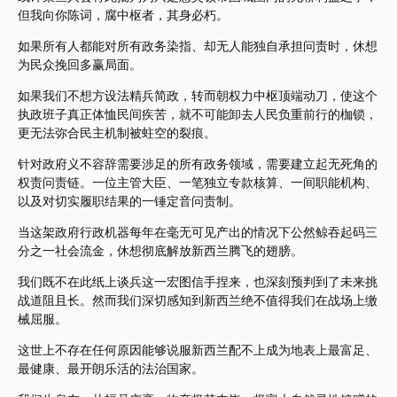
但我向你陈词，腐中枢者，其身必朽。
如果所有人都能对所有政务染指、却无人能独自承担问责时，休想
为民众挽回多赢局面。
如果我们不想方设法精兵简政，转而朝权力中枢顶端动刀，使这个
执政班子真正体恤民间疾苦，就不可能卸去人民负重前行的枷锁，
更无法弥合民主机制被蛀空的裂痕。
针对政府义不容辞需要涉足的所有政务领域，需要建立起无死角的
权责问责链。一位主管大臣、一笔独立专款核算、一间职能机构、
以及对切实履职结果的一锤定音问责制。
当这架政府行政机器每年在毫无可见产出的情况下公然鲸吞起码三
分之一社会流金，休想彻底解放新西兰腾飞的翅膀。
我们既不在此纸上谈兵这一宏图信手捏来，也深刻预判到了未来挑
战道阻且长。然而我们深切感知到新西兰绝不值得我们在战场上缴
械屈服。
这世上不存在任何原因能够说服新西兰配不上成为地表上最富足、
最健康、最开朗乐活的法治国家。