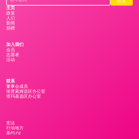
提交
提交
主页
政策
人们
新闻
捐赠
加入我们
会员
志愿者
活动
联系
董事会成员
埃普索姆选区办公室
塔玛基选区办公室
宪法
行动地方
条约.nz