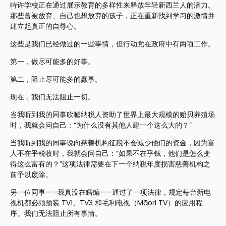
特许学校正在通过展示教育的多样性来释放年轻新西兰人的潜力。
那些曾被放弃、自己也想放弃的孩子，正在重新找到学习的激情并
建立起真正的自尊心。
这些是我们已经做过的一些事情，但行动党在政府中有两项工作。
第一，做尽可能多的好事。
第二，阻止尽可能多的蠢事。
现在，我们无法阻止一切。
当我听到我的同事吹嘘纳税人资助了世界上最大规模的贻贝养殖场
时，我就会问自己：“为什么没有其他人建一个这么大的？”
当我听到我的同事说向慈善机构征税不会减少他们的资金，因为富
人不在乎税收时，我就会问自己：“如果不在乎钱，他们是怎么变
得这么富有的？”这项法律需要在下一个纳税年度损害慈善机构之
前予以废除。
另一位同事——我真没在瞎编——通过了一项法律，规定每台新电
视机都必须预装 TV1、TV3 和毛利电视（Māori TV）的应用程
序。我们无法阻止所有事情。