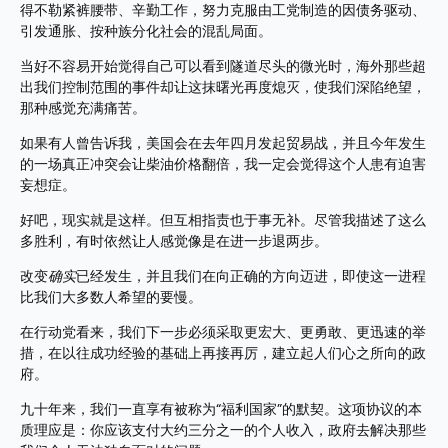
得不勒紧裤腰带、辛勤工作，努力克服由工党制造的因债务驱动、
引发通胀、按种族分化社会的混乱局面。
当好不容易开始觉得自己可以看到隧道尽头的微光时，海外那些超
出我们控制范围的事件却让这抹曙光再度熄灭，使我们深陷绝望，
那种感觉充满痛苦。
如果有人曾告诉我，美国会在去年四月发起贸易战，并且今年发生
的一场真正冲突会让柴油价格翻倍，我一定会觉得这个人患有迫害
妄想症。
好吧，现实就是这样。但互相指责也于事无补。尽管我描述了这么
多胜利，有时依然让人感觉像是在进一步退两步。
改变
确实
已经发生，并且我们在向正确的方向迈进，即使这一进程
比我们大多数人希望的要慢。
在行动党看来，我们下一步必须采取更宏大、更勇敢、更迅速的举
措，在以往成功经验的基础上再接再厉，建立起人们心之所向的政
府。
九十年来，我们一直享有被称为“福利国家”的默契。这项协议的本
质理应是：你应该支付大约三分之一的个人收入，政府去解决那些