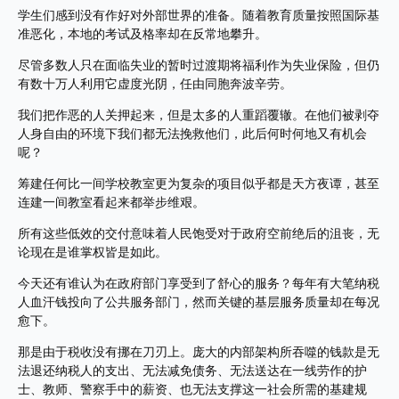
学生们感到没有作好对外部世界的准备。随着教育质量按照国际基
准恶化，本地的考试及格率却在反常地攀升。
尽管多数人只在面临失业的暂时过渡期将福利作为失业保险，但仍
有数十万人利用它虚度光阴，任由同胞奔波辛劳。
我们把作恶的人关押起来，但是太多的人重蹈覆辙。在他们被剥夺
人身自由的环境下我们都无法挽救他们，此后何时何地又有机会
呢？
筹建任何比一间学校教室更为复杂的项目似乎都是天方夜谭，甚至
连建一间教室看起来都举步维艰。
所有这些低效的交付意味着人民饱受对于政府空前绝后的沮丧，无
论现在是谁掌权皆是如此。
今天还有谁认为在政府部门享受到了舒心的服务？每年有大笔纳税
人血汗钱投向了公共服务部门，然而关键的基层服务质量却在每况
愈下。
那是由于税收没有挪在刀刃上。庞大的内部架构所吞噬的钱款是无
法退还纳税人的支出、无法减免债务、无法送达在一线劳作的护
士、教师、警察手中的薪资、也无法支撑这一社会所需的基建规