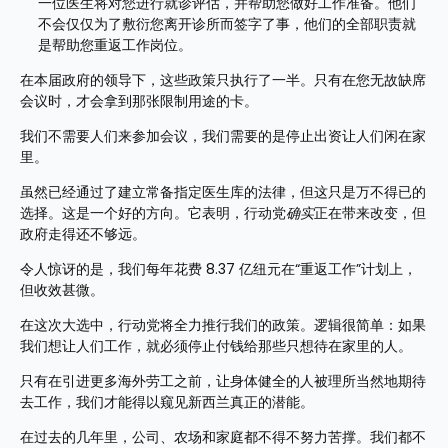
一位医生将对您进行就诊评估，并帮助您做好工作准备。他们
不会仅仅为了敷衍您离开诊所而签字了事，他们的全部职责就
是帮助您重返工作岗位。
在本届政府的领导下，这些政策只执行了一半。只有在您无故缺席
会议时，才会拿到那张限制用途的卡。
我们不需要人们来参加会议，我们需要的是停止出资让人们闲在家
里。
虽然已经通过了建立常备指定医生库的法律，但这只是万不得已的
选择。这是一个好的方向。它表明，行动党
确实
正在带来改变，但
政府走得还不够远。
令人惊讶的是，我们每年花费 8.37 亿纽元在“重返工作”计划上，
但收效甚微。
在这次大选中，行动党将全力推行我们的政策。逻辑很简单：如果
我们想让人们工作，就必须停止付钱给那些只想待在家里的人。
只有在引进更多海外劳工之前，让身体健全的人被理所当然地期待
去工作，我们才能得以窥见新西兰真正的潜能。
在过去的几年里，公司、农场和家庭都不得不努力苦撑。我们都不