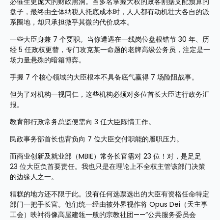
必催生更庞大的财政黑洞。当多名掌握大权的政客割据支配预算的
盘子，最终由全体纳税人托底成本时，人人都有动机壮大各自的派
系圈地，却只承担微乎其微的代价成本。
一些大臣身兼 7 个要职。当你遭遇在一线岗位盘根错节 30 年、历
经 5 任政权更替，专门攻克某一命题的老牌高级公务员，注定是一
场力量悬殊的暗箱博弈。
手握 7 个核心领域的大臣根本不具备底气赢得 7 场险阻战事。
但为了对机构一视同仁，这些机构必须对多位首长大臣进行政务汇
报。
教育部行政常务总监便需向 3 任大臣陈情工作。
民政事务部首长也背负向 7 位大臣交付职能的履职压力。
而商业创新及就业部（MBIE）常务长官需对 23 位！对，是足足 
23 位大臣负首要责任。我也只是在理论上不全权主管该部门决策
的边缘人之一。
糟糕的地方还不限于此。没有任何选票选出的大臣有资格任命特定
部门一把手长官。他们统一经由被外界视作将 Opus Dei（天主事
工会）映衬得像高屋建瓴一般的宗教社团——“公共服务委员会