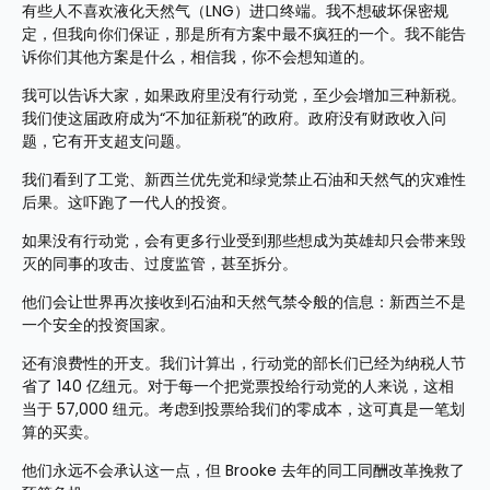
有些人不喜欢液化天然气（LNG）进口终端。我不想破坏保密规
定，但我向你们保证，那是所有方案中最不疯狂的一个。我不能告
诉你们其他方案是什么，相信我，你不会想知道的。
我可以告诉大家，如果政府里没有行动党，至少会增加三种新税。
我们使这届政府成为“不加征新税”的政府。政府没有财政收入问
题，它有开支超支问题。
我们看到了工党、新西兰优先党和绿党禁止石油和天然气的灾难性
后果。这吓跑了一代人的投资。
如果没有行动党，会有更多行业受到那些想成为英雄却只会带来毁
灭的同事的攻击、过度监管，甚至拆分。
他们会让世界再次接收到石油和天然气禁令般的信息：新西兰不是
一个安全的投资国家。
还有浪费性的开支。我们计算出，行动党的部长们已经为纳税人节
省了 140 亿纽元。对于每一个把党票投给行动党的人来说，这相
当于 57,000 纽元。考虑到投票给我们的零成本，这可真是一笔划
算的买卖。
他们永远不会承认这一点，但 Brooke 去年的同工同酬改革挽救了