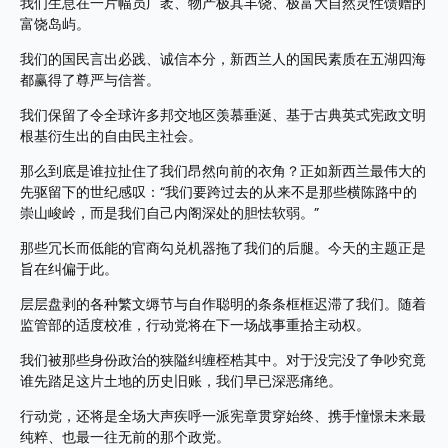
我们生息在一片幅员广袤、物产极其丰饶、极富大自然灵性馈赠的
富饶岛屿。
我们的国民言出必践、诚信本分，新西兰人的国民素质在五湖四海
都赢得了尊严与信誉。
我们保留了令全球许多邦交地区羡慕垂涎、基于古典英式宪政文明
根基衍生出的自由民主社会。
那么到底是谁拉扯住了我们昂然向前的衣角？正如新西兰最伟大的
先驱留下的世纪感叹：“我们要跨过去的从来不是那些横陈路中的
崇山峻岭，而是我们自己内阁深处的胆怯软弱。”
那些冗长而低能的官商勾兑机器拖了我们的后腿。今天的主题正是
旨在纠偏于此。
层层盘剥的各种繁文缛节与自作聪明的条条框框迟滞了我们。随着
监管部的适度校准，行动党将在下一场战事重拾主动权。
我们被那些身份政治的狭隘纠缠桎梏其中。对于没完没了争吵究竟
谁先踏足这片土地的历史旧账，我们早已深恶痛绝。
行动党，还将是全场大声疾呼一派宪章贯穿始终、携手憧憬未来最
纯粹、也最一往无前的那个政党。