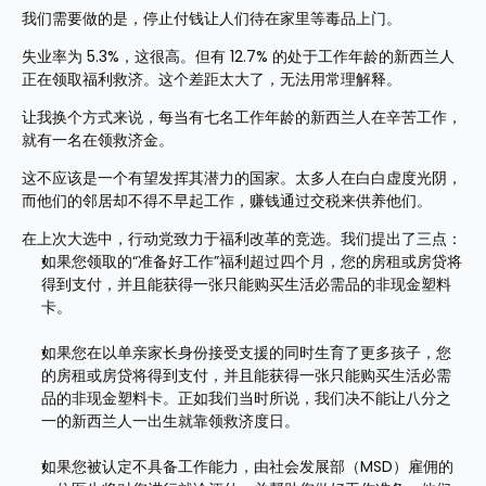
我们需要做的是，停止付钱让人们待在家里等毒品上门。
失业率为 5.3%，这很高。但有 12.7% 的处于工作年龄的新西兰人
正在领取福利救济。这个差距太大了，无法用常理解释。
让我换个方式来说，每当有七名工作年龄的新西兰人在辛苦工作，
就有一名在领救济金。
这不应该是一个有望发挥其潜力的国家。太多人在白白虚度光阴，
而他们的邻居却不得不早起工作，赚钱通过交税来供养他们。
在上次大选中，行动党致力于福利改革的竞选。我们提出了三点：
如果您领取的“准备好工作”福利超过四个月，您的房租或房贷将
得到支付，并且能获得一张只能购买生活必需品的非现金塑料
卡。
如果您在以单亲家长身份接受支援的同时生育了更多孩子，您
的房租或房贷将得到支付，并且能获得一张只能购买生活必需
品的非现金塑料卡。正如我们当时所说，我们决不能让八分之
一的新西兰人一出生就靠领救济度日。
如果您被认定不具备工作能力，由社会发展部（MSD）雇佣的