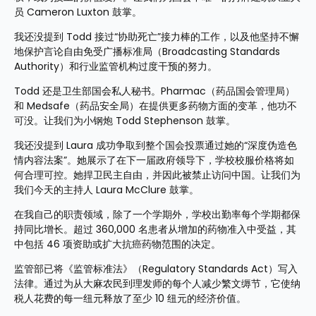
员 Cameron Luxton 鼓掌。
我还没提到 Todd 接过“协助死亡”接力棒的工作，以及他坚持不懈
地保护言论自由免受广播标准局（Broadcasting Standards 
Authority）和行业监管机构过度干预的努力。
Todd 还是卫生部国会私人秘书。Pharmac（药品国会管理局）
和 Medsafe（药品安全局）在提供更多药物方面的变革，他功不
可没。让我们为小钢炮 Todd Stephenson 鼓掌。
我还没提到 Laura 成功争取到整个国会投票通过她的“深度伪造色
情内容法案”。她展示了在下一届政府领导下，学校校服价格将如
何合理可控。她捍卫民主自由，并因此被禁止访问中国。让我们为
我们今天的主持人 Laura McClure 鼓掌。
在我自己的职责领域，除了一个学期外，学校出勤率每个学期都保
持同比增长。超过 360,000 名患者从增加的药物准入中受益，其
中包括 46 项资助或扩大抗癌药物范围的决定。
监管部已将《监管标准法》（Regulatory Standards Act）写入
法律。通过为从大麻农民到理发师的每个人减少繁文缛节，它使纳
税人花费的每一纽元释放了至少 10 纽元的经济价值。