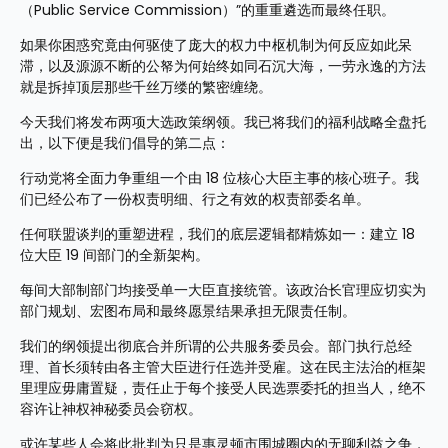
（Public Service Commission）”的重重遴选而最终任职。
如果你困惑究竟由何驱使了庞大的权力中枢机制为何反应如此呆
滞，以及源源不断的公帑为何始终如同石沉大海，一劳永逸的方法
就是拆掉顶层那些千丝万缕的繁密缠绕。
今天我们将发布两项大选政策纲领。我已将我们的福利战略全盘托
出，以下便是我们倡导的第二点：
行动党将全面力争重组一个由 18 位核心大臣主事的核心班子。我
们已经公布了一份权责明细、行之有效的权责部委名单。
任何联盟谈判的重塑进程，我们的底层逻辑都精炼如一：建立 18 
位大臣 19 间部门的全新架构。
每间大部制部门均接受单一大臣直接统管。该政治长官理应切实为
部门规划、宏图布局和最终愿景结果承担无限责任制。
我们的纲领提出彻底合并所谓的公共服务委员会。部门执行总经
理、首长须转由各主管大臣进行任选并受雇。这在民主法治的框架
里理应毋庸置疑，责任止于每个接受人民选票委托的担当人，绝不
容许让神权神秘委员会窃权。
或许某些人会将此批判为只是惠灵顿市围城圈内的无聊利益之争，