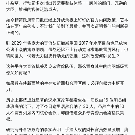
排杂草。行动党多次指出其需要整枝休整——臃肿的部门、冗杂的
大臣、堆积的官僚泛滥成灾。
如今精简政府部门数已经上升成为板上钉钉的官方内阁政策。它本
该在两年前落实，不过我们笑到了最后，并再次证明我们的判断是
正确的。
到 2029 年将庞大的官僚队伍撤减重回 2017 年水平目前也已成为
公诸于众的施政纲领。虽然还比不上行动党追求那般雷厉风行，但
请问世人，倘若无力阻挠行动党的强推，这种改变何以发生？
这关乎各大直管机关及庞杂官僚队伍。那么置身其中的内阁部级官
僚又如何呢？
如果旨在使新西兰的生存负荷回归合理区间，必须向权力中枢开
刀。
历史上那些成就显著的深水区改革都发生在一届仅由 16 位阁员组
成班底的治下。时至今日这里居然容纳了 30 人。虽然当中的 10 
人不需要列席内阁核心会议，却能借道众多专责委员会染指决策
权。
研究海外各级政府的事实表明，手握大权的财长官员数量激增，势