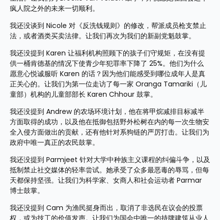
疯人院之外的未来一切顺利。
我还没谈到 Nicole 对《反洗钱规则》的修改，帮派成员枪支禁止
法，或者酒类买卖法律。让我们再次为我们的新副党魁鼓掌。
我还没提到 Karen 让福利机构照顾下的孩子们守规矩，在没有提
供一桶肯德基的情况下使青少年犯罪率下降了 25%。他们为什么
愿意心悦诚服听 Karen 的话？因为他们能感受到哪位成年人是真
正关心的。让我们为第一位走访了每一家 Oranga Tamariki（儿
童部）机构的儿童部部长 Karen Chhour 鼓掌。
我还没提到 Andrew 的农场环境计划，他在将甲烷减排目标减半
方面取得的成功，以及他在抵御包括野外松树在内的每一次生物安
全入侵方面做出的贡献，还有他针对系狗链的严厉打击。让我们为
政府中唯一真正的农民鼓掌。
我还没提到 Parmjeet 针对大学中种族主义课程的纠偏斗争，以及
抵制禁止社交媒体的轻率尝试。她承受了众多最恶毒的辱骂，但每
天都保持坚强。让我们为科学家、女商人和社会运动者 Parmar 
博士鼓掌。
我还没提到 Cam 为渔民挺身而出，取消了非选民在议会的投票
权，或为技工的价值发声。让我们为国会中唯一的持牌建筑从业人