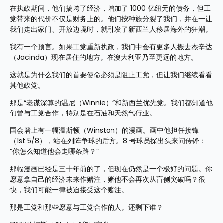
在执政期间，他们搞垮了经济，增加了 1000 亿纽元的债务，但工
党带来的代价不仅是财务上的。他们按种族分裂了我们，并在一让
我们走出家门、开放边境时，就引发了新西兰人移居海外的狂潮。
我有一个预言。如果工党重新执政，我们中会有更多人搬去杰辛达
（Jacinda）现在居住的地方。在澳大利亚乃至更远的地方。
这就是为什么我们的首要使命必须是阻止工党，但让我们继续看看
其他政党。
那是“老谋深算的温尼（Winnie）”和新西兰优先党。我们都知道他
们曾与工党合作，特别是在石油和天然气行业。
国会墙上有一幅温斯顿（Winston）的漫画。画中他担任接锋
（1st 5/8），站在列阵争球的后方。8 号球员探出头来问传锋：
“你怎么知道他会走哪条路？”
那幅漫画已经是三十年前的了，但现在仍然是一个极好的问题。你
愿意拿自己的经济未来作赌注，赌他不会再次从盲侧突破吗？很
快，我们可能一律被迫接受这个赌注。
那是工党和那些愿意与工党合作的人。还剩下谁？