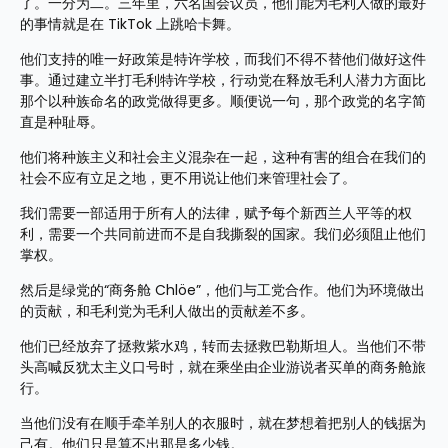
了。一分为二。三年里，六名国会议员，他们能为毛利人做的最好
的事情就是在 TikTok 上跳哈卡舞。
他们支持的唯一好政策是特许学校，而我们不得不替他们做好这件
事。通过建立半打毛利特许学校，行动党在释放毛利人潜力方面比
那个以种族命名的政党做得更多。顺便说一句，那个政党的名字简
直是种耻辱。
他们将种族主义和社会主义混杂在一起，这种有害的组合在我们的
社会不应有立足之地，更不用说让他们来管理社会了。
我们需要一部适用于所有人的法律，赋予每个新西兰人平等的权
利，需要一个共同前进而不是自我撕裂的国家。我们必须阻止他们
掌权。
然后是绿党的“商务舱 Chlöe”，他们与工党合作。他们为环境做出
的贡献，和毛利党为毛利人做出的贡献差不多。
他们已经放弃了拯救紫水鸡，转而去拯救巴勒斯坦人。当他们不带
头高喊反犹太主义口号时，就在乘坐由企业游说者买单的商务舱旅
行。
当他们没有在顺手牵羊别人的衣服时，就在梦想着把别人的钱据为
己有。他们只是算不出那是多少钱。