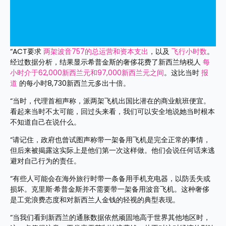
“ACT要求 
两架波音757的总运营和资本支出
，以及 
飞行小时数
。
经过数据分析，结果显示希普金斯的奢侈花费了新西兰纳税人 
每
小时介于62,000新西兰元和97,000新西兰元之间
。这比当时 
报
道
 的每小时8,730新西兰元多出十倍。
“当时，代理首相声称，派两架飞机出国比潜在的商业航班便宜。
看起来当时不太可能，回过头来看，我们可以安全地说她当时根本
不知道自己在说什么。
“请记住，政府也曾试图声称带一架备用飞机是完全正常的事情，
但后来被揭露这实际上是他们第一次这样做。他们会说任何话来逃
避对自己行为的责任。
“有些人可能会在海外旅行时带一条备用手机充电器，以防丢失或
损坏。克里斯·希普金斯并不需要带一架备用波音飞机。这种奢侈
是工党浪费态度和对新西兰人金钱的轻视的典型表现。
“当我们看到新西兰的通胀数据依然顽固地高于世界其他地区时，