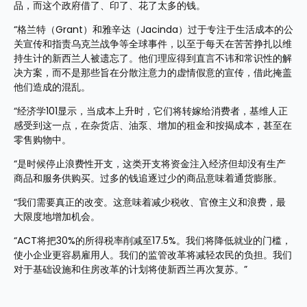
品，而这个政府借了、印了、花了太多的钱。
“格兰特（Grant）和雅辛达（Jacinda）过于专注于生活成本的公
关宣传和指责乌克兰战争等全球事件，以至于每天在苦苦挣扎以维
持生计的新西兰人被遗忘了。他们理应得到直言不讳和常识性的解
决方案，而不是那些旨在分散注意力的虚情假意的宣传，借此掩盖
他们造成的混乱。
“经济学101显示，当成本上升时，它们将转嫁给消费者，基维人正
感受到这一点，在杂货店、油泵、增加的租金和按揭成本，甚至在
零售购物中。
“是时候停止浪费性开支，这类开支将资金注入经济但却没有生产
商品和服务供购买。过多的钱追逐过少的商品意味着通货膨胀。
“我们需要真正的改变。这意味着减少税收、官僚主义和浪费，最
大限度地增加机会。
“ACT将把30%的所得税率削减至17.5%。我们将降低就业的门槛，
使小企业更容易雇用人。我们的监管改革将减轻农民的负担。我们
对于基础设施和住房改革的计划将使新西兰再次复苏。”