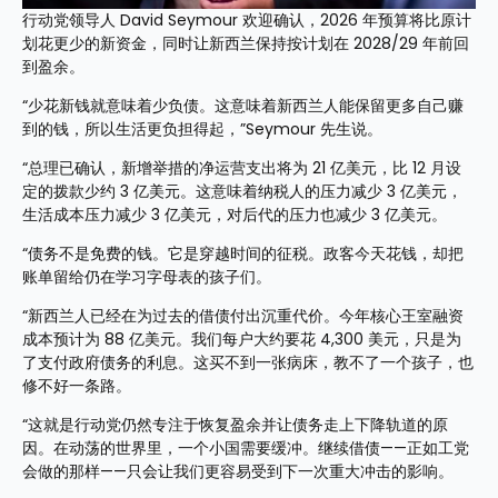
行动党领导人 David Seymour 欢迎确认，2026 年预算将比原计
划花更少的新资金，同时让新西兰保持按计划在 2028/29 年前回
到盈余。
“少花新钱就意味着少负债。这意味着新西兰人能保留更多自己赚
到的钱，所以生活更负担得起，”Seymour 先生说。
“总理已确认，新增举措的净运营支出将为 21 亿美元，比 12 月设
定的拨款少约 3 亿美元。这意味着纳税人的压力减少 3 亿美元，
生活成本压力减少 3 亿美元，对后代的压力也减少 3 亿美元。
“债务不是免费的钱。它是穿越时间的征税。政客今天花钱，却把
账单留给仍在学习字母表的孩子们。
“新西兰人已经在为过去的借债付出沉重代价。今年核心王室融资
成本预计为 88 亿美元。我们每户大约要花 4,300 美元，只是为
了支付政府债务的利息。这买不到一张病床，教不了一个孩子，也
修不好一条路。
“这就是行动党仍然专注于恢复盈余并让债务走上下降轨道的原
因。在动荡的世界里，一个小国需要缓冲。继续借债——正如工党
会做的那样——只会让我们更容易受到下一次重大冲击的影响。