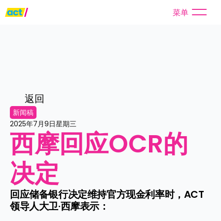
菜单
返回
新闻稿
2025年7月9日星期三
西摩回应OCR的
决定
回应储备银行决定维持官方现金利率时，ACT 
领导人大卫·西摩表示：
