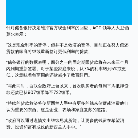
针对储备银行决定维持官方现金利率的回应，ACT 领导人大卫·西
莫尔表示：
“这是现金利率的暂停，但并不是救济的暂停。目前正在努力偿还
贷款的家庭将继续重新签订更低利率的贷款。
“储备银行的数据表明，四分之一的固定期限贷款将在未来三个月
内到期重新签署。对于某些家庭来说，从7%的利率转到5%或更
低，这意味着每两周的还款减少了数百纽币。
“与此同时，自联合政府上台以来，首次购房者的每周平均抵押贷
款还款已从907纽币降至722纽币。
“持续的贷款救济将使新西兰人手中有更多的钱来储蓄或消费他们
认为重要的东西。这是企业、农场和家庭复苏的道路。
“政府可以通过谨慎支出继续尽其所能，让更多的钱留在希望消
费、投资和富有成效的新西兰人手中。”