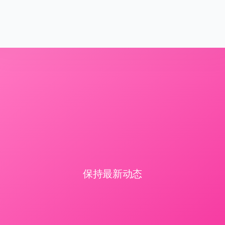
保持最新动态