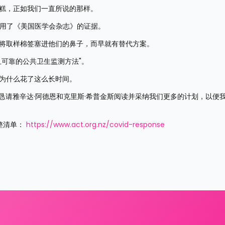
糟糕，正如我们一直所说的那样。
引用了《美国医学会杂志》的证据。
复将取样棉签塞进他们的鼻子，而早就有替代方案。
且可靠的公共卫生监测方法"。
及为什么花了这么长时间。
法，我恳请雅辛达·阿德恩和克里斯·希普金斯阅读并采纳我们更多的计划，以便
整清单： 
https://www.act.org.nz/covid-response