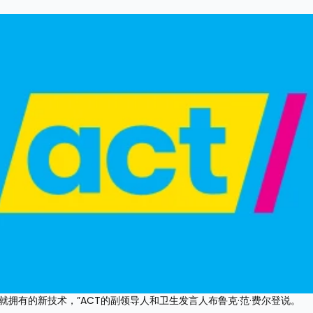
拥有的新技术，”ACT的副领导人和卫生发言人布鲁克·范·费尔登说。