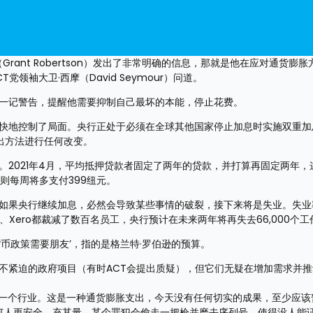
Grant Robertson）发出了非常明确的信息，那就是他在应对通货膨
领袖大卫·西摩（David Seymour）问道。
的一记警告，提醒他需要抑制自己最坏的本能，停止花费。
更快地控制了局面。央行正处于必须在全球其他国家停止加息时实施双重加
出方法进行任何改变。
。2021年4月，平均抵押贷款者固定了两年的贷款，并打算再固定两年，
则每周将多支付399纽元。
。如果央行继续加息，必然会导致某些事情的破裂，接下来将是失业。失业
ky、Xero都裁减了数百名员工，央行预计在未来两年将再失去66,000个
币政策需要朋友’，指的是格兰特·罗伯逊的预算。
不紧迫的政府项目（有时ACT会提出质疑），但它们无疑在增加需求并
一个行业。这是一种通货膨胀支出，今天没有任何切实的成果，至少应该
何人更安全。充其量，某个罪犯会偷走一把枪并磨去序列号，使得没人能