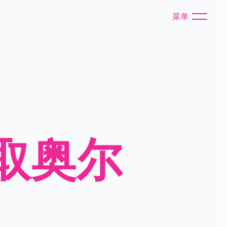
菜单
取奥尔