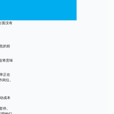
胀方面没有
息的前
这将意味
率正在
工作岗位。
推动成本
暂停。
证明他们