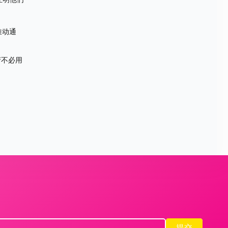
推动通
府不必用
提交
提交