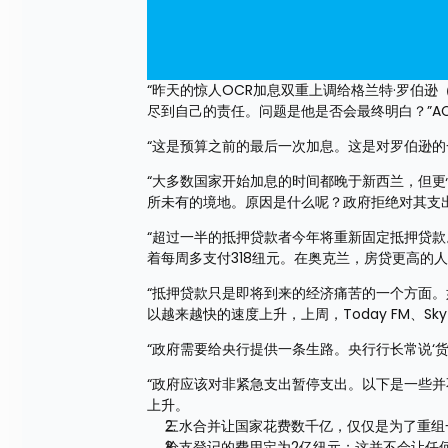
“昨天的惊人OCR加息双重上调给格兰特·罗伯逊（
尽到自己的责任。问题是他是否会最终明白？”ACT党
“这是预算之前的最后一次加息。这是对罗伯逊
“大多数国家开始加息的时间都晚于新西兰，但
所未有的境地。原因是什么呢？政府拒绝对其支
“超过一半的抵押贷款者今年将重新固定抵押贷款
着每周多支付318纽元。在奥克兰，房贷更高的人
“抵押贷款只是即将到来的经济痛苦的一个方面
以越来越快的速度上升，上周，Today FM、S
“政府需要给央行提供一条生路。央行行长常说‘货
“政府应该对非紧急支出暂停支出。以下是一些并
上升。
三水合并让国家花费数千亿，仅仅是为了重组
枪支登记的费用定为2亿纽元；这并不会让任