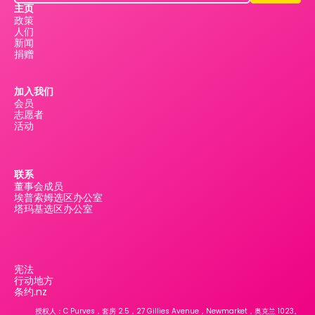
主页
政策
人们
新闻
捐赠
加入我们
会员
志愿者
活动
联系
董事会成员
埃普索姆选区办公室
塔玛基选区办公室
宪法
行动地方
条约.nz
授权人：C Purves，套房 2.5，27 Gillies Avenue，Newmarket，奥克兰 1023。