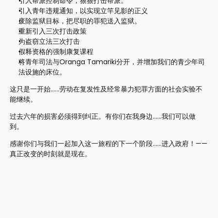
引入帮派控制命令，狠狠打击帮派。
引入青年违规通知，以实现立竿见影的正义
废除监狱目标，把尽职的罪犯送入监狱。
重新引入三次打击政策
为盗窃立法三次打击
假释资格的强制康复课程
将青年司法与Oranga Tamariki分开，并增加我们的青少年司
法设施的床位。
这只是一开始……劳动在复发性及经常暴力犯罪方面的社会实验不
能继续。
过去六年的损害必须得到纠正。有你们在我身边……我们可以做
到。
感谢你们与我们一起加入这一旅程的下一个阶段……进入政府！——
真正改变的时刻就是现在。