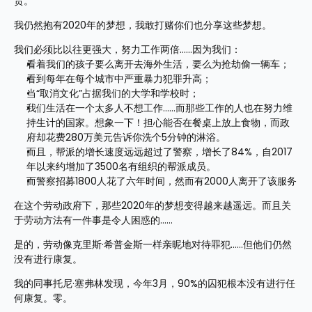
责。
我仍然抱有2020年的梦想，我敢打赌你们也分享这些梦想。
我们必须比以往更强大，努力工作两倍……因为我们：
看着我们的孩子要么离开去海外生活，要么为抢劫偷一辆车；
看到每年在每个城市中严重暴力犯罪升高；
当“取消文化”占据我们的大学和学校时；
我们生活在一个太多人不想工作……而那些工作的人也在努力维
持生计的国家。想象一下！担心能否在餐桌上放上食物，而政
府却花费280万美元告诉你洗个5分钟的淋浴。
而且，帮派的增长速度远远超过了警察，增长了84%，自2017
年以来约增加了3500名有组织的帮派成员。
而警察招募1800人花了六年时间，然而有2000人离开了该服务
在这个劳动政府下，那些2020年的梦想变得越来越遥远。而且关
于劳动方法有一件事是令人困惑的……
是的，劳动像克里斯·希普金斯一样亲昵地对待罪犯……但他们仍然
没有进行康复。
我的同事托尼·塞弗林发现，今年3月，90%的囚犯根本没有进行任
何康复。零。