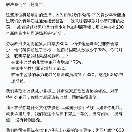
解决我们的问题青年。
这些床位将是最后的选择，因为如果我们18岁以下的青少年未能通
过我们的青年违规通知接受警告——这意味着即刻对小型犯罪的处
罚——或者通过对累犯暴力青少年施加脚踝手镯，那么将会有200
个新的青少年司法场所等待他们。
劳动政府决定将监狱人口减少30%……仿佛这意味着犯罪数会减
少！他们确实超过了目标……他们将囚犯人数减少了38%。你们对
这一聪明举措的结果感兴趣吗……？
在家中监禁的儿童性犯罪者增加了75%。
在家中的性犯罪者增加了83%。
在家中监禁的暴力犯罪的帮派成员增加了133%。这是900名帮
派成员。
我们将取消监狱减少目标……并审查家庭监禁资格的标准。对于一
些社会犯罪，你根本就应该被监禁，同时获得康复。
我不在乎你是什么文化或肤色……你属于哪个民族……如果你犯罪，
就要承担后果。我们在这个法律下都是平等的。没有如果……没有
但……没有特别豁免。
我们的司法系统在“文化”报告上花费的资金更多，为罪犯做了600