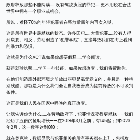
政府释放那些不能阅读……没有驾驶执照的罪犯……更不用说在合法
世界中拥有一个职业或机会。
所以，难怪70%的年轻犯罪者在释放后四年内再次入狱。
这是所有世界中最糟糕的状态。许多囚犯……大量犯罪……没有人得
到康复。相反，劳动创造了“犯罪学院”，直接导致我们在街上看到
的暴力和恐惧。
这就是为什么ACT说如果你想要假释……学会阅读。
获得驾驶执照……学习一些技能。如果你想改变，我们将帮助你。
在他们能适应外部环境之前放出罪犯是毫无意义的，并且是一种特
别残酷。那就是为什么我们会让自我改善成为提前释放的不可谈判
条件。
这正是我们人民在国家中呼唤的真正改变。
让我告诉你为什么……在劳动政府下，犯罪情况变得更糟糕——我们
经历了五倍的抢劫增长——在2018年3月之前，有145起；到2023
年2月，这一数字达到818；
就在奥克兰，数据显示与犯罪相关的所有事务都在上升，包括攻