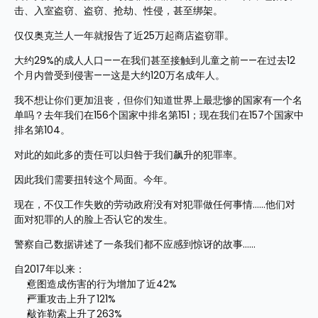
击、入室盗窃、盗窃、抢劫、性侵，甚至绑架。
仅仅奥克兰人一年就报告了近25万起商店盗窃罪。
大约29%的成人人口——在我们甚至接触到儿童之前——在过去12
个月内曾受到侵害——这是大约120万名成年人。
我不想让你们更加沮丧，但你们知道世界上最悲惨的国家有一个名
单吗？去年我们在156个国家中排名第151；现在我们在157个国家中
排名第104。
对此的如此多的责任可以归咎于我们飙升的犯罪率。
因此我们需要扭转这个局面。今年。
现在，不仅工作失败的劳动政府没有对犯罪做任何事情……他们对
面对犯罪的人的脸上否认它的发生。
警察自己数据讲述了一条我们都不应感到惊讶的故事……
自2017年以来：
意图造成伤害的行为增加了近42%
严重攻击上升了121%
敲诈勒索上升了263%