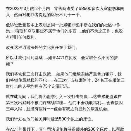
在2023年3月的12个月内，零售商遭受了68500多次入室盗窃和闯
入，然而对犯罪者提起的诉讼不到十一个。
低诉讼数量基本上表明是同一批累犯罪犯不断在我们的社区中作
祟……窃取和夺取那些不属于他们的东西……他们不为之工作，也没
有得到任何权利。
改变这种逍遥法外的文化责任在于我们。
所以让我们回到基础……如果ACT在执政，会采取什么不同的措
施？
我们将恢复三次打击政策……如果他们继续实施严重暴力犯罪，我
们将锁住最糟糕的罪犯——在三次打击被废除时，24名正在服第三
次打击的人平均拥有75个定罪记录。
就在此期间，我们将为盗窃引入三次打击制度……这些累犯盗贼在
第三次出庭时不被允许继续审理……他们不会领取福利……会直接因
三年入狱，且没有假释——但会有我之前提到的康复机会。
我们计划在他们被关押时建造500个以上的床位。
在ACT的带领下，青年司法设施将获得额外的200个床位，以帮助