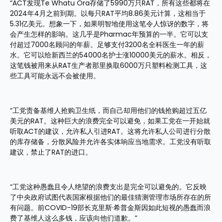
“ACT发现Te Whatu Ora存储了5990万只RAT，所有这些都将在
2024年4月之前到期。以每只RAT平均8.86美元计算，这相当于
5.31亿美元。想象一下，如果明智地使用这笔令人惊讶的数字，将
会产生怎样的影响。这几乎是Pharmac年预算的一半。它可以支
付超过7000名顾问的年薪。足够支付3200名全科医生一年的薪
水。它可以给新西兰的54000名护士涨10000美元的薪水。相反，
这笔钱被用来从RAT生产者那里换取6000万只塑料检测工具，这
些工具可能永远不会被使用。
“工党责备基维人抢购卫生纸，而自己却用他们的钱抢购超过五亿
美元的RAT。这种巨大的浪费完全可以避免，如果工党在一开始就
听取ACT的建议，允许私人引进RAT。这将允许私人公司进行分散
的库存储备，分散风险并允许各实体响应当地需求。工党没有听取
建议，禁止了RAT的进口。
“工党这种愚蠢且令人绝望的浪费支出是完全可以避免的。它反映
了中央政府试图代表国家根据他们的最佳猜测管理市场所存在的所
有问题。前COVID-19部长克里斯·希普金斯因如此短视的愚蠢而浪
费了基维人这么多钱，应该向他们道歉。”