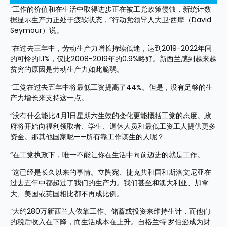
“工作的价值和在生活中取得进步正在被工党政策侵蚀，新统计数
据显示生产力正处于疲软状态，”行动党领导人大卫·西摩（David 
Seymour）说。
“在过去三年中，劳动生产力增长持续低迷，达到2019-2022年间
的可怜的1.1%，仅比2008-2019年的0.9%略好。新西兰感到越来越
贫穷的原因是劳动生产力如此脆弱。
“工党在过去五年中将最低工资提高了44%。但是，没有足够的生
产力增长来支持这一点。
“没有什么能比4月1日星期六生效的变化更能概括工党的态度。政
府将开始向福利领取者、学生、退休人员和最低工资工人提供更多
资金。那其他国家呢——所有靠工作谋生的人呢？
“在工党执政下，唯一不能让你在生活中向前迈进的就是工作。
“这已经是长久以来的事情。立陶宛、捷克共和国和斯洛文尼亚在
过去五年中都超过了我们的生产力。我们甚至和澳大利亚、加拿
大、美国或英国相比都不再成比例。
“大约280万新西兰人依靠工作、储蓄或投资来维持生计，而他们
的税后收入在下降，而生活成本在上升。自格兰特·罗伯逊成为财