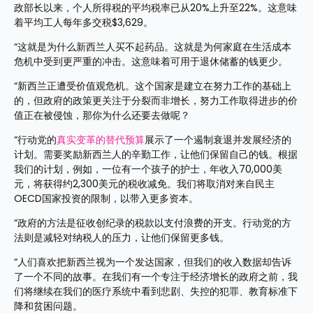
政部长以来，个人所得税的平均税率已从20%上升至22%。这意味
着平均工人每年多交税$3,629。
“这就是为什么新西兰人买不起药品。这就是为何家庭在生活成本
危机中受到更严重的冲击。这意味着可用于退休储蓄的钱更少。
“新西兰正遭受价值观危机。这个国家是建立在努力工作的基础上
的，但政府的政策更关注于分裂而非增长，努力工作取得进步的价
值正在被侵蚀，那你为什么还要去做呢？
“行动党的
真实变革的替代预算
展示了一个遏制衰退并发展经济的
计划。需要奖励新西兰人的辛勤工作，让他们保留自己的钱。根据
我们的计划，例如，一位有一个孩子的护士，年收入70,000美
元，将获得约2,300美元的税收减免。我们将取消对来自民主
OECD国家投资的限制，以带入更多资本。
“政府的方法是征收创纪录的税款以支付浪费的开支。行动党的方
法则是减轻对纳税人的压力，让他们保留更多钱。
“人们喜欢把新西兰视为一个发达国家，但我们的收入数据却告诉
了一个不同的故事。在我们有一个专注于经济增长的政府之前，我
们将继续在我们的医疗系统中看到悲剧、失控的犯罪、教育标准下
降和贫困问题。