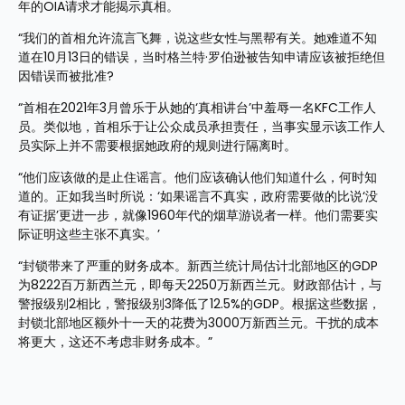
年的OIA请求才能揭示真相。
“我们的首相允许流言飞舞，说这些女性与黑帮有关。她难道不知
道在10月13日的错误，当时格兰特·罗伯逊被告知申请应该被拒绝但
因错误而被批准?
“首相在2021年3月曾乐于从她的‘真相讲台’中羞辱一名KFC工作人
员。类似地，首相乐于让公众成员承担责任，当事实显示该工作人
员实际上并不需要根据她政府的规则进行隔离时。
“他们应该做的是止住谣言。他们应该确认他们知道什么，何时知
道的。正如我当时所说：‘如果谣言不真实，政府需要做的比说‘没
有证据’更进一步，就像1960年代的烟草游说者一样。他们需要实
际证明这些主张不真实。’
“封锁带来了严重的财务成本。新西兰统计局估计北部地区的GDP
为8222百万新西兰元，即每天2250万新西兰元。财政部估计，与
警报级别2相比，警报级别3降低了12.5%的GDP。根据这些数据，
封锁北部地区额外十一天的花费为3000万新西兰元。干扰的成本
将更大，这还不考虑非财务成本。”