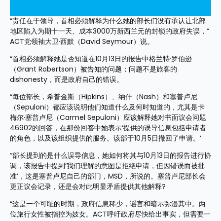
“责任在于领导，首相必须解释为什么她的部长们没有承认让北部
地区陷入为期十一天、成本3000万新西兰元的封锁的政府失误，”
ACT党领袖大卫·西默（David Seymour）说。
“首相必须解释她是否知道在10月13日的报告中格兰特·罗伯逊
（Grant Robertson）被告知的问题；问题不是旅客的 
dishonesty，而是政府自己的错误。
“每位部长，希普金斯（Hipkins）、纳什（Nash）和塞普卢尼
（Sepuloni）都应该说明他们知道什么及何时知道的，尤其是卡
梅尔·塞普卢尼（Carmel Sepuloni）应该解释她对书面议会问题
46902的回答，在那份回答中她表示‘提供的误导信息包括申请者
的角色，以及该组织提供的服务。该部于10月5日撤回了申请。’
“部长提到的是什么误导信息，她如何将其与10月13日的报告进行协
调，该报告中提到‘我们理解的意图是拒绝申请，但因错误而被批
准’，这是塞普卢尼自己的部门，MSD，所说的。塞普卢尼部长会
更正议会记录，还是会对此明显矛盾提供其他解释?
“这是一个可耻的时期，政府信息稀少，谣言和暗示弥漫其中。两
位旅行女性被指控为妓女。ACT呼吁政府尽快给出事实，但需要一