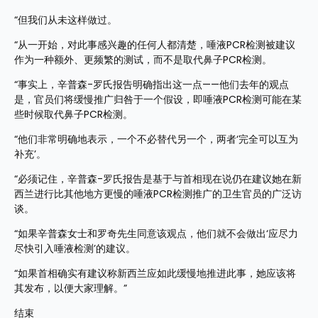
“但我们从未这样做过。
“从一开始，对此事感兴趣的任何人都清楚，唾液PCR检测被建议
作为一种额外、更频繁的测试，而不是取代鼻子PCR检测。
“事实上，辛普森-罗氏报告明确指出这一点——他们去年的观点
是，官员们将缓慢推广归咎于一个假设，即唾液PCR检测可能在某
些时候取代鼻子PCR检测。
“他们非常明确地表示，一个不必替代另一个，两者‘完全可以互为
补充’。
“必须记住，辛普森-罗氏报告是基于与首相现在说仍在建议她在新
西兰进行比其他地方更慢的唾液PCR检测推广的卫生官员的广泛访
谈。
“如果辛普森女士和罗奇先生同意该观点，他们就不会做出‘应尽力
尽快引入唾液检测’的建议。
“如果首相确实有建议称新西兰应如此缓慢地推进此事，她应该将
其发布，以便大家理解。” 
结束