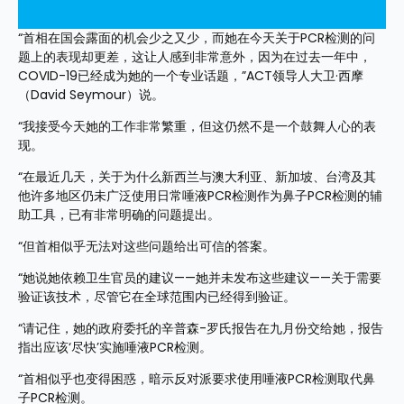
“首相在国会露面的机会少之又少，而她在今天关于PCR检测的问
题上的表现却更差，这让人感到非常意外，因为在过去一年中，
COVID-19已经成为她的一个专业话题，”ACT领导人大卫·西摩
（David Seymour）说。
“我接受今天她的工作非常繁重，但这仍然不是一个鼓舞人心的表
现。
“在最近几天，关于为什么新西兰与澳大利亚、新加坡、台湾及其
他许多地区仍未广泛使用日常唾液PCR检测作为鼻子PCR检测的辅
助工具，已有非常明确的问题提出。
“但首相似乎无法对这些问题给出可信的答案。
“她说她依赖卫生官员的建议——她并未发布这些建议——关于需要
验证该技术，尽管它在全球范围内已经得到验证。
“请记住，她的政府委托的辛普森-罗氏报告在九月份交给她，报告
指出应该‘尽快’实施唾液PCR检测。
“首相似乎也变得困惑，暗示反对派要求使用唾液PCR检测取代鼻
子PCR检测。