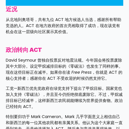
近况
从北地到奥塔哥，共有九位 ACT 地方候选人当选，感谢所有帮助
竞选的人。ACT 在地方政府的首次亮相取得了成功，现在该党有
机会在这一层级向社区展示其价值。
政治转向 ACT
David Seymour 曾独自投票反对地震法规。今年国会将投票废除
其中大部分。设定甲烷减排目标的《零碳法》也发生了同样的事。
现在这些目标正在减半。如果你在读 
Free Press
，你就是 ACT 的
核心支持者；感谢你在 ACT 不受欢迎的时候仍然支持它。
工党—新西兰优先党政府在绿党支持下提出了甲烷目标。国家党也
加入支持《零碳法》，并且至今仍拒绝彻底废除它。不过，甲烷减
排目标已经减半，这样新西兰农民就能继续为世界提供食物。政治
已经转向 ACT。
特别要归功于 Mark Cameron。Mark 几乎字面意义上相信自己
和新西兰的每一位其他农民都有亲属关系。他认为这个大家庭一直
受到攻击。于是他选择加入 ACT，随后参与竞选并赢得执政，以