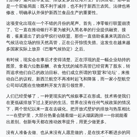
是一个双输局面：既不利于减排，也不利于新西兰农民。法律也将
修改，明确承认并保护新西兰食品生产的重要性。
这项变化出现在一个不错的月份的尾声。首先，净零银行联盟崩溃
了。它一直在推动银行不要为被列入黑名单的行业提供融资。接
着，雀巢退出了奶业甲烷行动联盟。那些一直借助雀巢来巩固自己
气候活动立场的恒天然高管，正在公开惊慌失措。这发生在越来越
多国家实际上放弃《巴黎气候协定》之后。
有时候，现实会在事后才变得清楚。正在浮现的是一幅企业劫持的
图景。拿着六位数薪酬、衣食无忧的城市高管已经背离了股东，转
而追求他们自己的政治目标。他们成立所谓的‘联盟’和‘论坛’，来推
动自己的议程。新西兰航空不再准时起飞和降落，而一家小型航空
公司却试图在生物燃料开发方面引领世界。
人们已经受够了，一种更现实的气候叙事正在形成。技术将使我们
在更低碳排放下过上更好的生活。世界在没有任何气候政策的情况
下，两个世纪以来一直在去碳化。把开放式壁炉的排放与热泵相比
——在壁炉里，大部分热量会随着烟一起从烟囱跑掉——你就能看
出差别。创新每天都在推动效率提升，用更少做更多。
没有人准备去做、也从来没有人愿意做的，是在技术不断进步的同