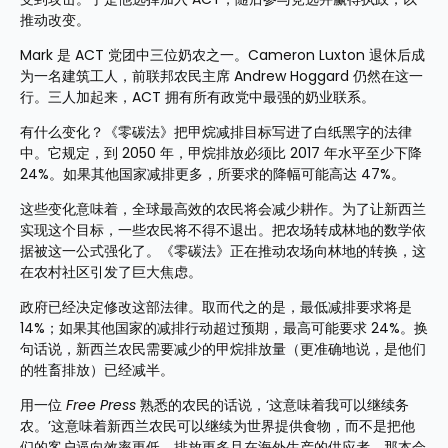
推动改变。
Mark 是 ACT 党团中三位奶农之一。Cameron Luxton 退休后成
为一名建筑工人，前联邦农民主席 Andrew Hoggard 仍然在这一
行。三人加起来，ACT 拥有所有政党中最强的奶业联系。
有什么变化？《零碳法》把甲烷减排目标写进了白纸黑字的法律
中。它规定，到 2050 年，甲烷排放必须比 2017 年水平至少下降 
24%。如果其他国家减排更多，所要求的降幅可能高达 47%。
这些变化意味着，全球最高效的农民将会减少耕作。为了让新西兰
实现这个目标，一些农民将不得不退出。把农场转成林地的数学依
据被这一公式强化了。《零碳法》正在推动农场向林地的转换，这
在农村社区引发了巨大焦虑。
政府已经决定修改这部法律。取而代之的是，最低减排要求将是 
14%；如果其他国家的减排行动超过预期，最高可能要求 24%。换
句话说，新西兰农民需要减少的甲烷排放量（更准确地说，是他们
的牲畜排放）已经减半。
用一位 
Free Press
 熟悉的农民的话说，‘这意味着我可以继续务
农。’这意味着新西兰农民可以继续为世界提供食物，而不是把他
们的客户逼向效率更低、排放更多且在海外生产的供应者。那本会