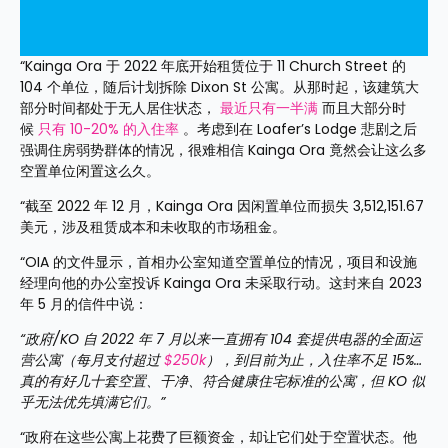
“Kainga Ora 于 2022 年底开始租赁位于 11 Church Street 的 
104 个单位，随后计划拆除 Dixon St 公寓。从那时起，该建筑大
部分时间都处于无人居住状态， 
最近只有一半满
 而且大部分时
候 
只有 10-20% 的入住率
 。考虑到在 Loafer’s Lodge 悲剧之后
强调住房弱势群体的情况，很难相信 Kainga Ora 竟然会让这么多
空置单位闲置这么久。
“截至 2022 年 12 月，Kainga Ora 因闲置单位而损失 3,512,151.67 
美元，涉及租赁成本和未收取的市场租金。
“OIA 的文件显示，首相办公室知道空置单位的情况，项目和设施
经理向他的办公室投诉 Kainga Ora 未采取行动。这封来自 2023 
年 5 月的信件中说：
“政府/KO 自 2022 年 7 月以来一直拥有 104 套提供电器的全面运
营公寓（每月支付超过 
$250k
），到目前为止，入住率不足 15%… 
真的有好几十套空置、干净、符合健康住宅标准的公寓，但 KO 似
乎无法优先填满它们。”
“政府在这些公寓上花费了巨额资金，却让它们处于空置状态。他