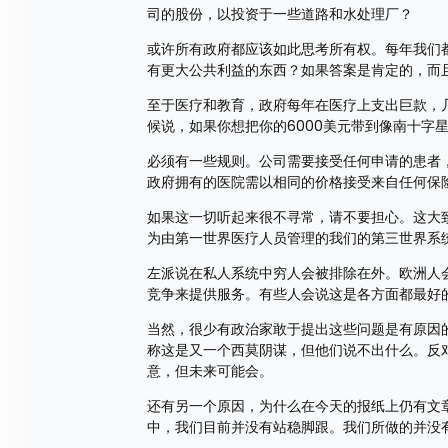
司的股份，以投资于一些道路和水处理厂？
或许所有政府都应该如此思考所有权。每年我们
有更大公共利益的东西？如果答案是肯定的，而
至于医疗和教育，政府每年在医疗上支出巨款，几
候说，如果你想把你的6000美元带到像南十字
必须有一些规则。公司需要接受任何申请的患者
政府拥有的医院需以相同的价格接受来自任何保
如果这一切听起来很不寻常，请不要担心。这大
为由第一世界医疗人员管理的我们的第三世界系
左派说在私人系统中穷人会被排除在外。欧洲人
竞争来提供服务。有些人会说这是各方面都最好
当然，很少有政治家敢于提出这些问题是有原因
称这是又一个西莫阴谋，但他们说不出什么。反
意，但未来可能会。
还有另一个原因，为什么在今天的报纸上仍有文
中，我们目前并没有站稳脚跟。我们所做的并没