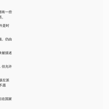
拥有一些
西。
许是时
顾。仍由
决被描述
，但允许
极左派
不愿
但在国家