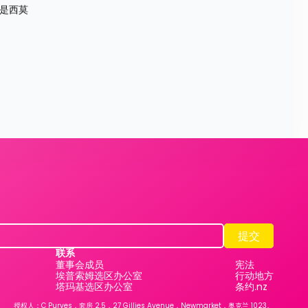
是西莫
提交
提交
联系
董事会成员
宪法
埃普索姆选区办公室
行动地方
塔玛基选区办公室
条约.nz
授权人：C Purves，套房 2.5，27 Gillies Avenue，Newmarket，奥克兰 1023。