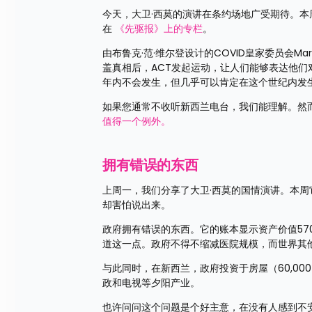
今天，大卫·西莫的演讲在条约场地广受期待。本
在 
《先驱报》上的专栏
。
由布鲁克·范·维尔登设计的COVID皇家委员会Mar
盖真相后，ACT发起运动，让人们能够表达他
年内不会发生，但几乎可以肯定在这个世纪内发
如果您通常不收听新西兰电台，我们能理解。然而
值得一个例外。
拥有错误的东西
上周一，我们分享了大卫·西莫的国情演讲。本
却害怕说出来。
政府拥有错误的东西。它的账本显示资产价值57
道这一点。政府不得不缩减医院规模，而世界其
与此同时，在新西兰，政府投资于房屋（60,0
政和电视等夕阳产业。
也许问问这个问题是个好主意，在没有人感到不