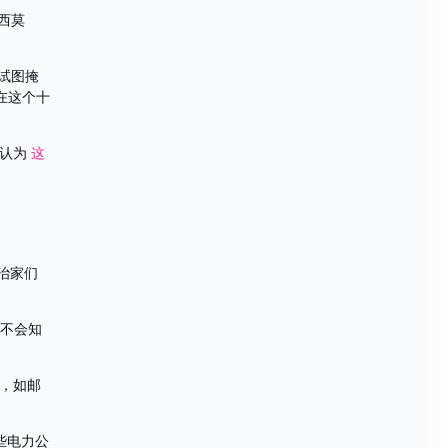
西莫
党试图掩
在这个十
认为 
这
治家们
您不会知
业，如邮
些电力公