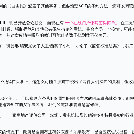
周的《自由报》涵盖了其他事务，但要预览ACT的条约方法，您可以阅读
k II，现已开放公众提交，而现在有 
一个在线门户使其变得简单。
 在工
们对封锁、强制措施和其他公共卫生措施的看法。将会有另一个疫情，可能
生，从这次疫情中吸取的教训可能价值数千亿到数万亿美元。
，凯瑟琳·瑞安采访了大卫·西莫半小时，讨论了《监管标准法案》，我们
周它仍然在头条上。这怎么可能？演讲中说出了两件人们深知的真相，但政
00亿美元，足以建设六条从旺阿雷到因弗卡吉尔的四车道高速公路，但
他地方却在购买军事装备，我们的道路和管道急需修缮。
00），一家房地产评估公司，农场，发电机以及其他许多奇特且美妙的行
安的情况下：政府是否拥有正确的东西？如果没有，是否应该尝试出售一