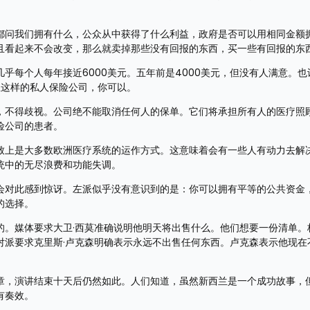
都问我们拥有什么，公众从中获得了什么利益，政府是否可以用相同金额
且看起来不会改变，那么就卖掉那些没有回报的东西，买一些有回报的东
乎每个人每年接近6000美元。五年前是4000美元，但没有人满意。也
星这样的私人保险公司，你可以。
，不得歧视。公司绝不能取消任何人的保单。它们将承担所有人的医疗照
险公司的患者。
致上是大多数欧洲医疗系统的运作方式。这意味着会有一些人有动力去解
统中的无尽浪费和功能失调。
会对此感到惊讶。左派似乎没有意识到的是：你可以拥有平等的公共资金
的选择。
的。媒体要求大卫·西莫准确说明他明天将出售什么。他们想要一份清单。
对派要求克里斯·卢克森明确表示永远不出售任何东西。卢克森表示他现在
章，演讲结束十天后仍然如此。人们知道，虽然新西兰是一个成功故事，
有奏效。