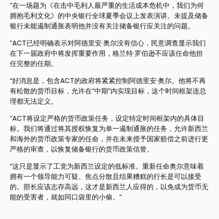
“在一场题为《在击中毛利人最严重的生活成本危机中，我们为何
拥抱毛利文化》的中央银行全球夏季会议上发表演讲。未提及储备
银行未能遏制通胀表明他并没有关注储备银行应关注的问题。
“ACT已经明确表示对阿德里安·奥尔没有信心，民意调查显示我们
在下一届政府中将发挥重要作用，格兰特·罗伯逊不应该任命他担
任完整的任期。
“好消息是，包含ACT的政府将紧紧控制阿德里安·奥尔。他将不再
有松散的货币目标，允许在“中期”内实现目标，这个时间框架连总
理都无法定义。
“ACT将设定严格的货币政策任务，设定特定时间框架内的具体目
标。我们将通过将其授权恢复为单一遏制通胀的任务，允许新西兰
和海外的货币政策专家的任命，并在未来授予国家赔偿之前进行更
严格的审查，以恢复储备银行的货币政策信誉。
“这只是显示了工党为新西兰设定的低标准。重新任命奥尔意味着
拥有一个领导能力可疑、焦点分散且结果糟糕的行长是可以接受
的。部长应该志存高远，这才是新西兰人应得的，以免成为货币无
能的受害者，就如同口袋里的小偷。”