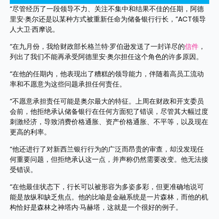
“尽管经历了一段领导不力、关注不集中和结果不佳的任期，阿德
里安·奥尔还是以某种方式被重新任命为储备银行行长，”ACT领导
人大卫·西摩说。
“在九月份，我给财政部长格兰特·罗伯逊发送了一封详尽的
信件
，
列出了我们不能再承受阿德里安·奥尔担任这个角色的许多原因。
“在他的任期内，他表现出了糟糕的领导能力，伴随着高员工流动
率和不愿意为这些问题承担任何责任。
“不愿意承担责任可能是奥尔最大的特征。上周在财政和开支委员
会前，他拒绝承认储备银行在任何方面犯了错误，尽管其大幅过度
刺激经济，导致消费价格通胀、资产价格通胀、不平等，以及现在
更高的利率。
“他还进行了对新西兰银行行为的广泛而昂贵的审查，却没发现任
何重要问题，但拒绝承认这一点，并声称仍然需要改变。他无法接
受错误。
“在他最佳状态下，行长可以被形容为多姿多彩，但更准确地说可
能是放纵和缺乏焦点。他的比喻是金融系统是一片森林，而他的机
构恰好是森林之神塔内·马赫塔，这就是一个很好的例子。