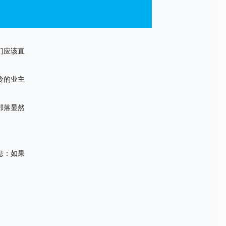
们应该直
怜的业主
部落显然
息：如果