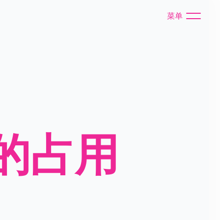
菜单
址的占用