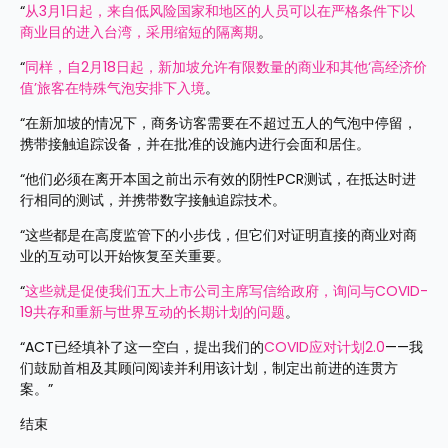
“
从3月1日起，来自低风险国家和地区的人员可以在严格条件下以
商业目的进入台湾，采用缩短的隔离期
。
“
同样，自2月18日起，新加坡允许有限数量的商业和其他‘高经济价
值’旅客在特殊气泡安排下入境
。
“在新加坡的情况下，商务访客需要在不超过五人的气泡中停留，
携带接触追踪设备，并在批准的设施内进行会面和居住。
“他们必须在离开本国之前出示有效的阴性PCR测试，在抵达时进
行相同的测试，并携带数字接触追踪技术。
“这些都是在高度监管下的小步伐，但它们对证明直接的商业对商
业的互动可以开始恢复至关重要。
“
这些就是促使我们五大上市公司主席写信给政府，询问与COVID-
19共存和重新与世界互动的长期计划的问题
。
“ACT已经填补了这一空白，提出我们的
COVID应对计划2.0
——我
们鼓励首相及其顾问阅读并利用该计划，制定出前进的连贯方
案。”
结束