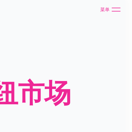
菜单
纽市场