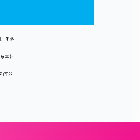
。
明、闭路
将每年获
将和平的