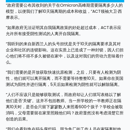
“政府需要公布其收到的关于在Omicron高峰期需要隔离多少人的
模型，以便我们了解10天隔离期的成本和收益，”ACT领袖大卫·西
摩表示。
“如果政府无法证明其自我隔离政策的好处超过成本，ACT表示应
允许所有接受阴性测试的人离开自我隔离。
“我听到的来自新西兰人的头号担忧是关于10天的隔离要求及其对
企业和社区的连锁影响。这在实质上已造成了一种封锁，因人们担
心他们将不得不多久被锁在家中，以及这对我们的劳动力意味着什
么。
“我们需要的是开放获取快速抗原检测，之后，只要有人检测为阴
性，他们就可以离开隔离，而不需要等待整整10天。如果你在英国
测试为阳性并进行隔离，5天后如果检测为阴性就可以解除隔离。
“人们不应该只是能够获取测试，而政府却让人们填写表格以了解
他们是否‘关键’。这并不包括教师。当一所学校的一半教师正在隔
离10天时，是否会只留下寥寥数人来照看600个孩子？学校会被取
消吗，父母需要留在家里照顾他们吗？政府显然没有考虑清楚它所
创造的后果。
“我们会看到鱼在码头腐烂吗，因为鱼厂的工作人员在家隔离时他