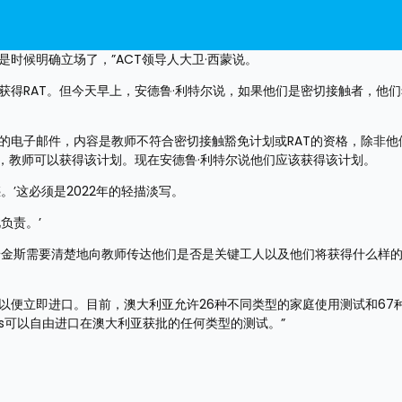
时候明确立场了，”ACT领导人大卫·西蒙说。
获得RAT。但今天早上，安德鲁·利特尔说，如果他们是密切接触者，他
的电子邮件，内容是教师不符合密切接触豁免计划或RAT的资格，除非他
，教师可以获得该计划。现在安德鲁·利特尔说他们应该获得该计划。
。’这必须是2022年的轻描淡写。
负责。’
普金斯需要清楚地向教师传达他们是否是关键工人以及他们将获得什么样
以便立即进口。目前，澳大利亚允许26种不同类型的家庭使用测试和67
ders可以自由进口在澳大利亚获批的任何类型的测试。”