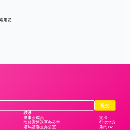
雇用员
提交
提交
联系
董事会成员
宪法
埃普索姆选区办公室
行动地方
塔玛基选区办公室
条约.nz