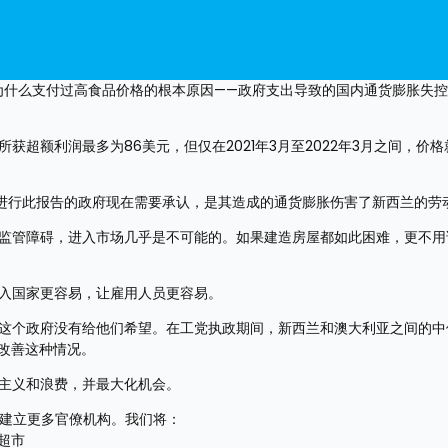
为什么支付过高食品价格的根本原因——政府支出导致的国内通货膨胀失控，
获超额利润最多为86美元，但仅在2021年3月至2022年3月之间，价格
令进行此报告的政府现在需要承认，是其造成的通货膨胀伤害了新西兰的劳
的监管障碍，进入市场几乎是不可能的。如果建造房屋都如此困难，更不用
进入国家更容易，让雇用人员更容易。
而这个政府没有给他们希望。在工党执政期间，新西兰和澳大利亚之间的中
来改善这种情况。
僚主义和浪费，并最大化机会。
和建立更多官僚机构。我们将：
超市