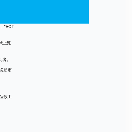
”ACT
就上涨
动者。
说超市
位数工