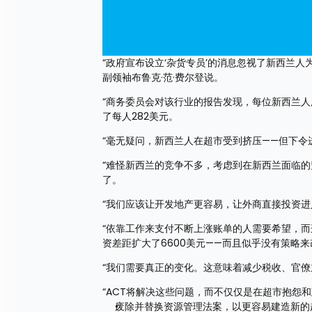
“政府宣布设立‘杂货专员’的消息忽视了新西兰人
副领袖布鲁克·范·费尔登说。
“商务委员会对该行业的报告发现，每位新西兰人所
了每人282美元。
“毫无疑问，新西兰人在超市受到挤压——但下
“难怪新西兰的竞争不多，考虑到在新西兰面临
了。
“我们应该让开发地产更容易，让外商直接投资
“依靠工作来支付不断上涨账单的人需要希望，
资差距扩大了6600美元——而且似乎没有策略
“我们需要真正的变化。这意味着减少税收、官
“ACT将解决这些问题，而不仅仅是在超市抱怨
废除并替换资源管理法案，以更容易建造新的