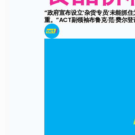
“政府宣布设立‘杂货专员’未能
重。”ACT副领袖布鲁克·范·费尔登说.