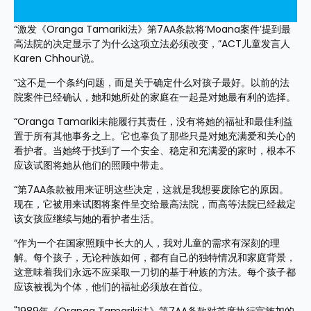
“激发《Oranga Tamariki法》第7AA条款将‘Moana案件’提到最
高法院的决定显示了为什么这项立法必须改变，”ACT儿童发言人
Karen Chhour说。
“这不是一个条约问题，而是关于确定什么对孩子最好。以前的法
院案件已经确认，她和她所处的家庭在一起是对她最有利的选择。
“Oranga Tamariki未能履行其责任，没有将她的福祉和最佳利益
置于所有其他事务之上。它也辜负了那些只是对她充满爱和关心的
看护者。当她终于找到了一个安全、稳定和充满爱的家时，根本不
应该试图将她从他们的照顾中带走。
“第7AA条款被用来证明这些决定，这就是我想要废除它的原因。
现在，它被用来试图将案件呈交给最高法院，而高等法院已经裁定
该女孩应继续与她的看护者生活。 
“作为一个在国家照顾中长大的人，我对儿童的需求有深刻的理
解。每个孩子，无论种族如何，都有自己的独特情况和家庭背景，
这意味着我们永远不应采取一刀切的基于种族的方法。每个孩子都
应该被视为个体，他们的福祉必须放在首位。