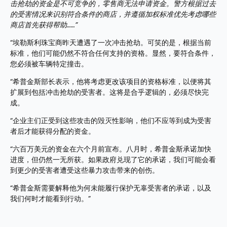
击抢劫的资金是不可竞争的，零售商无法申请资金。警方根据过去
的受害情况来识别符合条件的商店，并遵循加权标准优先考虑哪些
商店首先获得帮助……”
“埃勒斯利珠宝商昨天遭遇了一次冲击抢劫。可笑的是，根据当前
标准，他们可能仍然不符合任何支持的资格。显然，要符合条件，
您必须被车辆特定撞击。
“希普金斯部长表示，他将考虑更改该项目的资格标准，以便将其
扩展到包括冲击抢劫的受害者。这将是合乎逻辑的，必须尽快完
成。
“企业主们正受到这些攻击的毁灭性影响，他们不应等到成为受害
者后才能获得分配的资金。
“六百万美元的资金在六个月前宣布。八月时，希普金斯承诺加快
进度，但仍然一无所获。如果政府兑现了它的承诺，我们可能会看
到更少的受害者遭受这些暴力攻击带来的创伤。
“希普金斯需要解释他为何未能履行保护无辜受害者的承诺，以及
我们何时才能看到行动。”