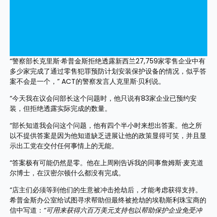
“警察部长克里斯·希普金斯拒绝透露新西兰27,759家零售企业中有
多少家完成了通过零售犯罪预防计划安装保护设备的情况，似乎答
案不会是一个，” ACT的警察发言人克里斯·贝利说。
“今天我在议会问部长这个问题时，他只说有83家企业已预约安
装，但拒绝透露实际完成的数量。
“部长知道我会问这个问题，他有四个半小时来想出答案。他之所
以不提供答案是因为他知道缺乏进展让他的政策显得可笑，并且显
示出工党在交付任何事情上的无能。
“答案极有可能仍然是零。他在上周刚告诉我的同事詹姆斯·麦克道
尔博士，在汉密尔顿什么都没有完成。  
“店主们必须等到他们的生意被冲击抢劫后，才能考虑获得支持。
希普金斯办公室给试图寻求帮助但最终被抢劫的埃勒斯利珠宝商的
信中写道：
“可用来获得六百万美元支持包以帮助保护企业免受冲