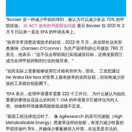
“Bovaer 是一种减少甲烷的球剂，被认为可以减少多达 70% 的甲
烷排放。 
向 ACT 发布的书面国会问题
 显示 Bovaer 自 2021 年 2 
月 5 日以来一直在 EPA 的申请名单上。
“政府非常清楚这项技术的好处，2022 年 11 月，农业部长达米安·
奥康纳（Damien O’Connor）为生产该球剂的公司拨款 780 万
美元，他表示：“这不仅会帮助我们实现减排目标，还将使新西兰
成为全球甲烷抑制剂行业的领导者。”
“农民实际上需要能够使用它才能有所作为，部长。 工党想通过 
He Waka Eke Noa 对世界上最有效率的农民征税，但却将减少排
放的工具锁在钥匙圈下。
“EPA 表示，处理申请通常需要 222 个工作日。 为什么被认为如此
重要的事情会花这么长时间？ OIA 的申请显示它被评估为对人
类、动物和环境健康风险较低或微不足道。
“基因工程法律也过时了。 像 AgResearch 的高可代谢能（High 
Metabolisable Energy）黑麦草这样的创新，有潜力减少牲畜的
甲烷排放约 15%，并确保少量氮被排入环境，在这里是非法的。