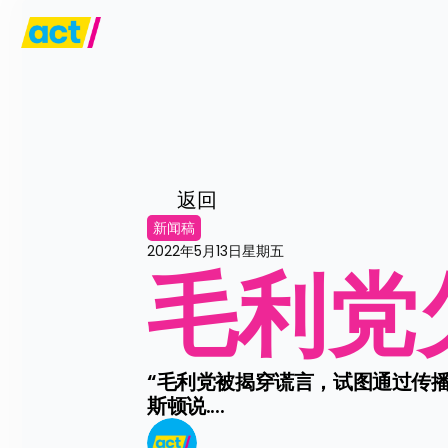
返回
新闻稿
2022年5月13日星期五
毛利党
“毛利党被揭穿谎言，试图通过传播
斯顿说....