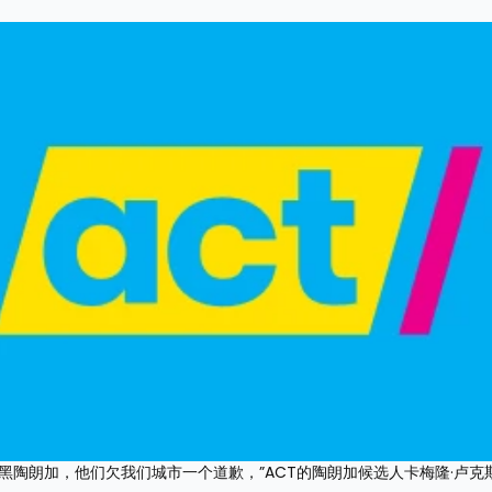
黑陶朗加，他们欠我们城市一个道歉，”ACT的陶朗加候选人卡梅隆·卢克