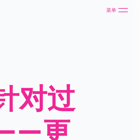
菜单
针对过
——更