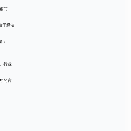
销商
由于经济
将：
、行业
尽的官