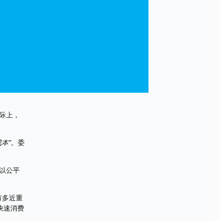
际上，
本”
。委
以公平
有多近重
快速消费