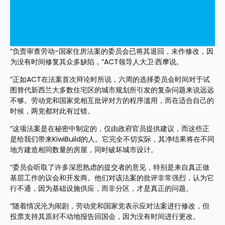
“负责审查劳动-国家住房法案的委员会已将其退回，未作修改，因
为没有时间修复其众多缺陷，”ACT领导人大卫·西摩说。
“正如ACT在法案首次辩论时所说，六周的选择委员会时间对于试
图替代新西兰大多数住宅区的城市规划所引发的复杂问题来说远远
不够。劳动党和国家党相互批评对方的程序滥用，而在适合自己的
时候，两党都对此有过错。
“这项法案是在秘密中制定的，仅由政府官员提供建议，而这些正
是给我们带来KiwiBuild的人。它完全不切实际，其净结果将在不同
地方建造相同数量的房屋，同时破坏城市设计。
“委员会听取了许多深思熟虑的提交者的意见，特别是来自真正做
基层工作的议会和开发商。他们对该法案的批评非常强烈，认为它
行不通，因为基础设施供应，而非分区，才是真正的问题。
“随着情况沦为闹剧，劳动党和国家党表示应对法案进行修改，但
投票支持其原封不动地报告回国会，因为没有时间进行更改。