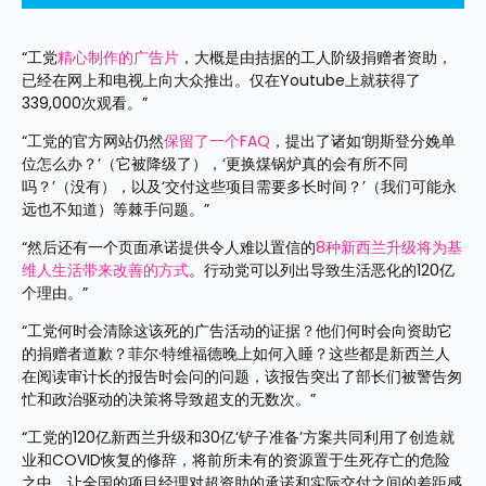
“工党
精心制作的广告片
，大概是由拮据的工人阶级捐赠者资助，
已经在网上和电视上向大众推出。仅在Youtube上就获得了
339,000次观看。”
“工党的官方网站仍然
保留了一个FAQ
，提出了诸如‘朗斯登分娩单
位怎么办？’（它被降级了），‘更换煤锅炉真的会有所不同
吗？’（没有），以及‘交付这些项目需要多长时间？’（我们可能永
远也不知道）等棘手问题。”
“然后还有一个页面承诺提供令人难以置信的
8种新西兰升级将为基
维人生活带来改善的方式
。行动党可以列出导致生活恶化的120亿
个理由。”
“工党何时会清除这该死的广告活动的证据？他们何时会向资助它
的捐赠者道歉？菲尔·特维福德晚上如何入睡？这些都是新西兰人
在阅读审计长的报告时会问的问题，该报告突出了部长们被警告匆
忙和政治驱动的决策将导致超支的无数次。”
“工党的120亿新西兰升级和30亿‘铲子准备’方案共同利用了创造就
业和COVID恢复的修辞，将前所未有的资源置于生死存亡的危险
之中，让全国的项目经理对超资助的承诺和实际交付之间的差距感