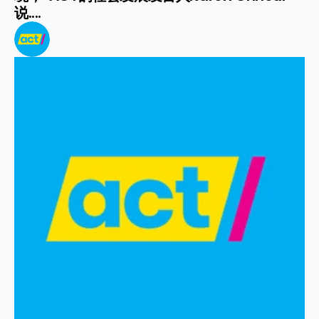
说....