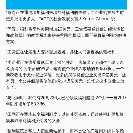
“政府正在通过增加福利来增加对福利的依赖，而企业则在努力前
进并雇用更多人，”ACT的社会发展发言人Karen Chhour说。
“周五，福利将平均每周增加20美元。工党需要通过促进经济增长
和改善我们的教育系统来解决贫困的根源，而不是将福利视为解决
方案。
“工党正在让雇用人变得更加困难，并让人们更容易依赖福利。
“小企业正在遭受最低工资上涨的冲击，这超出了劳动生产率，以
及所谓的‘公平薪酬’协议，这将使企业陷入繁琐的条条框框，一个
新税收用于支付就业保险，更多的病假将使企业支出10亿美元，还
有另一个公共假期将使他们损失4.5亿美元。难怪这么多企业主放
弃了。
“与此同时，我们有266,736人已经领取福利超过12个月——自2017
年以来增加了63,786。
“工党正在逐步转变福利制度，以使其更依赖，通过使福利更加慷
慨和取消对福利接受者的义务。
“福利应该是帮助人们重新站起来，而不是让他们滥用系统并依赖