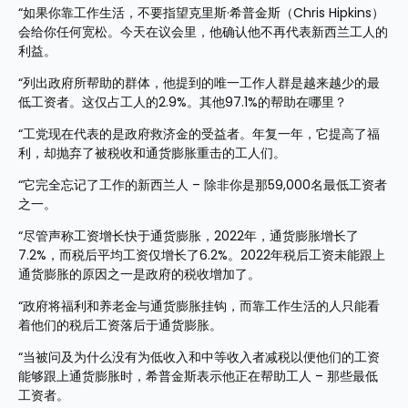
“如果你靠工作生活，不要指望克里斯·希普金斯（Chris Hipkins）
会给你任何宽松。今天在议会里，他确认他不再代表新西兰工人的
利益。
“列出政府所帮助的群体，他提到的唯一工作人群是越来越少的最
低工资者。这仅占工人的2.9%。其他97.1%的帮助在哪里？
“工党现在代表的是政府救济金的受益者。年复一年，它提高了福
利，却抛弃了被税收和通货膨胀重击的工人们。
“它完全忘记了工作的新西兰人 – 除非你是那59,000名最低工资者
之一。
“尽管声称工资增长快于通货膨胀，2022年，通货膨胀增长了
7.2%，而税后平均工资仅增长了6.2%。2022年税后工资未能跟上
通货膨胀的原因之一是政府的税收增加了。
“政府将福利和养老金与通货膨胀挂钩，而靠工作生活的人只能看
着他们的税后工资落后于通货膨胀。
“当被问及为什么没有为低收入和中等收入者减税以便他们的工资
能够跟上通货膨胀时，希普金斯表示他正在帮助工人 – 那些最低
工资者。