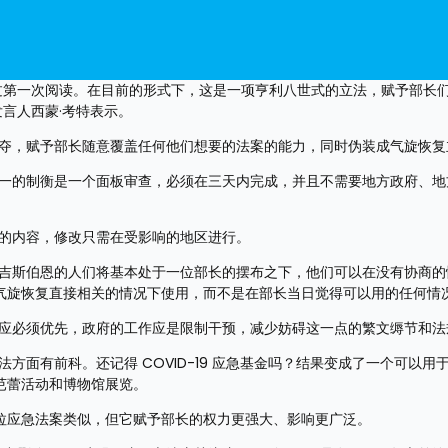
通过第一次阅读。在目前的形式下，这是一项亨利八世式的立法，赋予部长
发言人西蒙·考特表示。
抢夺，赋予部长随意覆盖任何他们想要的法案的能力，同时伪装成气旋恢复
唯一的制衡是一个面板审查，必须在三天内完成，并且不需要地方政府、地
关的内容，修改只需在受影响的地区进行。
和吉斯伯恩的人们将基本处于一位部长的摆布之下，他们可以在没有协商的
气旋恢复直接相关的情况下使用，而不是在部长当日觉得可以用的任何情
响应必须优先，政府的工作应是限制干预，减少妨碍这一点的繁文缛节和法
面有前科。还记得 COVID-19 应急基金吗？结果变成了一个可以用于
、芭蕾活动和博物馆展览。
凯库拉应急法案类似，但它赋予部长的权力更强大、影响更广泛。