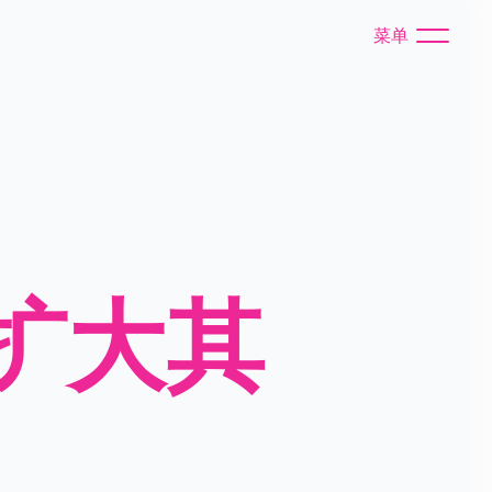
菜单
扩大其