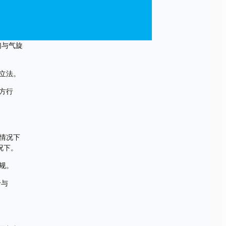
们与气旋
立法。
方行
情况下
况下。
规。
与 