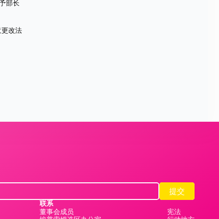
给予部长
意更改法
提交
提交
联系
董事会成员
宪法