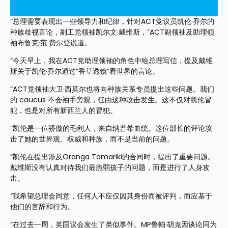
“总理需要表现出一些领导力和纪律，针对ACT党议员凯伦·乔尔的
种族歧视言论，副工党领袖凯尔文·戴维斯，”ACT副领袖及助理领
袖布鲁克·范·费尔登说道。
“今天早上，我在ACT党助理领袖的角色中给总理写信，提及戴维
斯关于凯伦·乔尔通过“香草透镜”看世界的言论。
“ACT党领袖大卫·西莫尔也将向种族关系专员提出这些问题。我们
的 caucus 不会袖手旁观，任由这种攻击发生。这不仅对凯伦冒
犯，也是对所有新西兰人的冒犯。
“凯伦是一位骄傲的毛利人，来自纳普希血统。这位部长的评论攻
击了她的世界观、权威和种族，而不是当前的问题。
“凯伦在提出涉及Oranga Tamariki的合同时，提出了重要问题。
戴维斯没有认真对待我们最脆弱孩子的问题，而是进行了人身攻
击。
“我希望总理会同意，任何人不应仅因其身份而被评判，而应基于
他们的言辞和行为。
“在过去一周，英国议会发生了类似事件。MP鲁帕·胡克因谈论同为